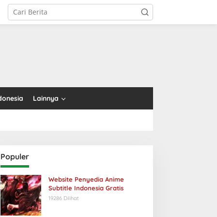
tutup
donesia
Lainnya
Populer
Website Penyedia Anime
Subtitle Indonesia Gratis
19286 Dilihat