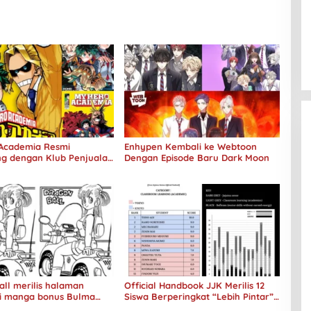
Academia Resmi
Enhypen Kembali ke Webtoon
g dengan Klub Penjualan
Dengan Episode Baru Dark Moon
Kopi
ll merilis halaman
Official Handbook JJK Merilis 12
 manga bonus Bulma
Siswa Berperingkat “Lebih Pintar”
87
Dibandingkan Itadori Yuji