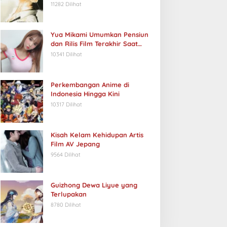
11282 Dilihat
Yua Mikami Umumkan Pensiun
dan Rilis Film Terakhir Saat
Ulang Tahun
10341 Dilihat
Perkembangan Anime di
Indonesia Hingga Kini
10317 Dilihat
Kisah Kelam Kehidupan Artis
Film AV Jepang
9564 Dilihat
Guizhong Dewa Liyue yang
Terlupakan
8780 Dilihat