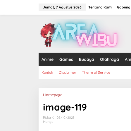
Lewati
ke
Jumat, 7 Agustus 2026
Tentang Kami
Gabung 
konten
tutup
Anime
Games
Budaya
Olahraga
An
Kontak
Disclaimer
Therm of Service
Lampiran
Homepage
image-119
Riska K
08/10/2023
Manga