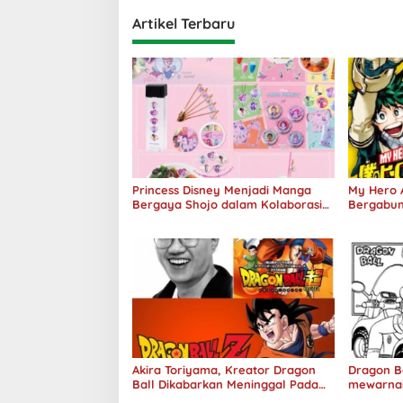
Artikel Terbaru
Princess Disney Menjadi Manga
My Hero 
Bergaya Shojo dalam Kolaborasi
Bergabun
DenganOh My Café
100 Juta 
Akira Toriyama, Kreator Dragon
Dragon Ba
Ball Dikabarkan Meninggal Pada
mewarnai
Usia 68 Tahun
Tahun 19