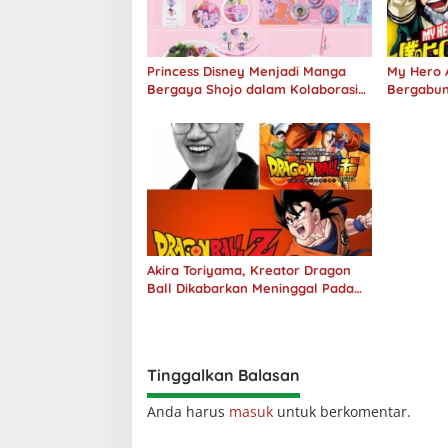
Princess Disney Menjadi Manga
My Hero 
Bergaya Shojo dalam Kolaborasi
Bergabun
DenganOh My Café
100 Juta 
Akira Toriyama, Kreator Dragon
Ball Dikabarkan Meninggal Pada
Usia 68 Tahun
Tinggalkan Balasan
Anda harus
masuk
untuk berkomentar.