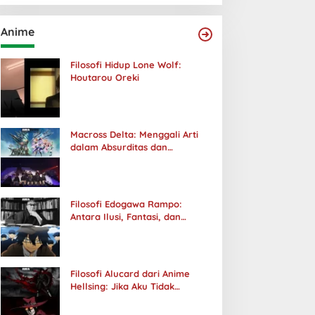
Anime
Filosofi Hidup Lone Wolf:
Houtarou Oreki
Macross Delta: Menggali Arti
dalam Absurditas dan
Tanggung Jawab
Filosofi Edogawa Rampo:
Antara Ilusi, Fantasi, dan
Realitas
Filosofi Alucard dari Anime
Hellsing: Jika Aku Tidak
Diterima oleh Dunia, Akan
Kuhancurkan Semuanya