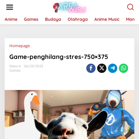
Lewati
ke
konten
Anime
Games
Budaya
Olahraga
Anime Music
Mang
Lampiran
Homepage
Game-penghilang-stres-750×375
Riska K
06/29/2023
Games