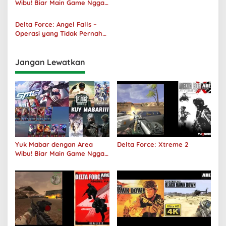
Wibu! Biar Main Game Nggak
Sepi Lagi!
Delta Force: Angel Falls –
Operasi yang Tidak Pernah
Terjadi
Jangan Lewatkan
Yuk Mabar dengan Area
Delta Force: Xtreme 2
Wibu! Biar Main Game Nggak
Sepi Lagi!