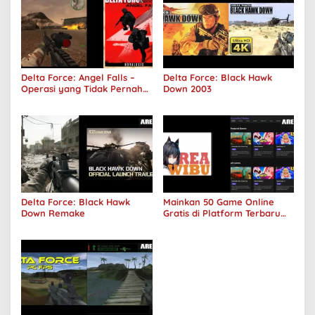
Delta Force: Angel Falls –
Delta Force: Black Hawk
Operasi yang Tidak Pernah
Down 2003
Terjadi
Delta Force: Black Hawk
Mainkan 50 Game Online
Down Remake
Gratis di Platform Terbaru
Areawibu