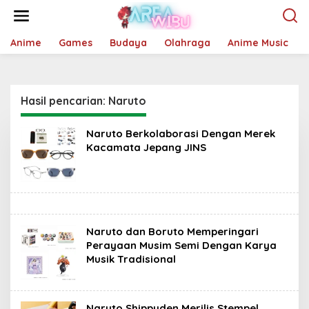
Lewati
ke
konten
Anime
Games
Budaya
Olahraga
Anime Music
Hasil pencarian: Naruto
Naruto Berkolaborasi Dengan Merek
Kacamata Jepang JINS
Naruto dan Boruto Memperingari
Perayaan Musim Semi Dengan Karya
Musik Tradisional
Naruto Shippuden Merilis Stempel