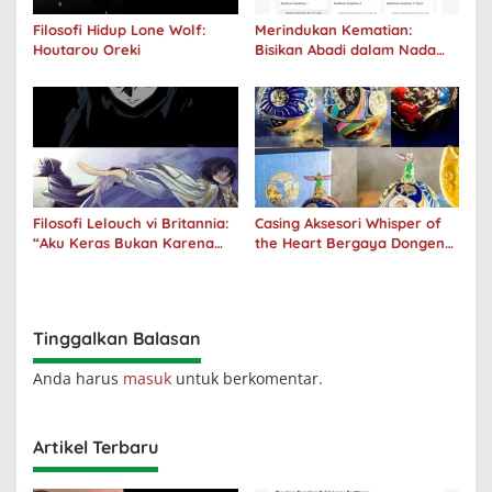
Filosofi Hidup Lone Wolf:
Merindukan Kematian:
Houtarou Oreki
Bisikan Abadi dalam Nada
Kegelapan
Filosofi Lelouch vi Britannia:
Casing Aksesori Whisper of
“Aku Keras Bukan Karena
the Heart Bergaya Dongeng
Aku Jahat, Aku Hanya Ragu”
Studio Ghibli Dirilis Ulang
Tinggalkan Balasan
Anda harus
masuk
untuk berkomentar.
Artikel Terbaru