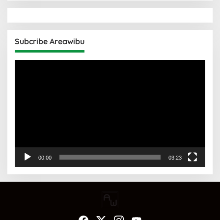
Subcribe Areawibu
Pemutar
Video
00:00
03:23