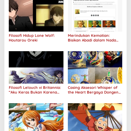
Filosofi Hidup Lone Wolf:
Merindukan Kematian:
Houtarou Oreki
Bisikan Abadi dalam Nada
Kegelapan
Filosofi Lelouch vi Britannia:
Casing Aksesori Whisper of
“Aku Keras Bukan Karena
the Heart Bergaya Dongeng
Aku Jahat, Aku Hanya Ragu”
Studio Ghibli Dirilis Ulang