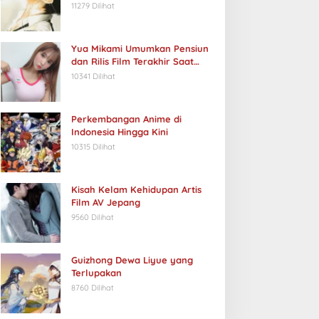
11279 Dilihat
Yua Mikami Umumkan Pensiun
dan Rilis Film Terakhir Saat
Ulang Tahun
10341 Dilihat
Perkembangan Anime di
Indonesia Hingga Kini
10315 Dilihat
Kisah Kelam Kehidupan Artis
Film AV Jepang
9560 Dilihat
Guizhong Dewa Liyue yang
Terlupakan
8760 Dilihat