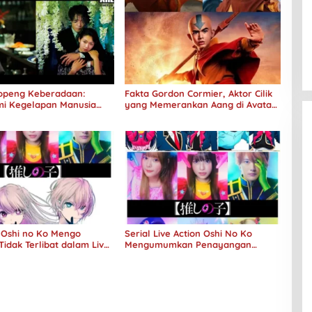
 Topeng Keberadaan:
Fakta Gordon Cormier, Aktor Cilik
i Kegelapan Manusia
yang Memerankan Aang di Avatar
No Longer Human
Live Action
Oshi no Ko Mengo
Serial Live Action Oshi No Ko
Tidak Terlibat dalam Live
Mengumumkan Penayangan
mazon
Perdana Pada Musim Dingin 2024