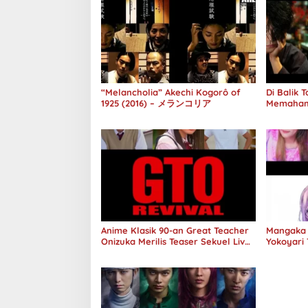
“Melancholia” Akechi Kogorô of
Di Balik
1925 (2016) – メランコリア
Memaham
melalui 
Anime Klasik 90-an Great Teacher
Mangaka 
Onizuka Merilis Teaser Sekuel Live
Yokoyari 
Action
Action A