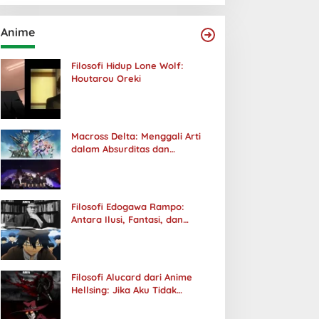
Anime
Filosofi Hidup Lone Wolf:
Houtarou Oreki
Macross Delta: Menggali Arti
dalam Absurditas dan
Tanggung Jawab
Filosofi Edogawa Rampo:
Antara Ilusi, Fantasi, dan
Realitas
Filosofi Alucard dari Anime
Hellsing: Jika Aku Tidak
Diterima oleh Dunia, Akan
Kuhancurkan Semuanya