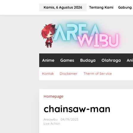
Lewati
ke
Kamis, 6 Agustus 2026
Tentang Kami
Gabung J
konten
tutup
Anime
Games
Budaya
Olahraga
An
Kontak
Disclaimer
Therm of Service
Lampiran
Homepage
chainsaw-man
Areawibu
04/19/2023
Live Action