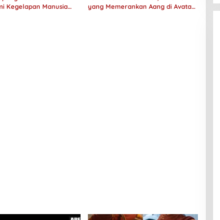
i Kegelapan Manusia
yang Memerankan Aang di Avatar
No Longer Human
Live Action