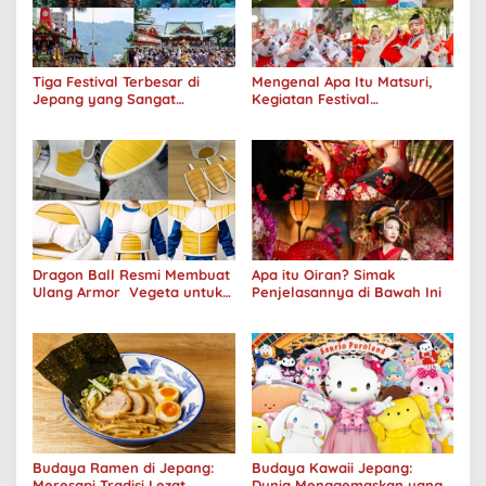
Tiga Festival Terbesar di
Mengenal Apa Itu Matsuri,
Jepang yang Sangat
Kegiatan Festival
Menakjubkan
Masyarakat Jepang
Dragon Ball Resmi Membuat
Apa itu Oiran? Simak
Ulang Armor Vegeta untuk
Penjelasannya di Bawah Ini
Hari Saiyan 2024
Budaya Ramen di Jepang:
Budaya Kawaii Jepang:
Meresapi Tradisi Lezat
Dunia Menggemaskan yang