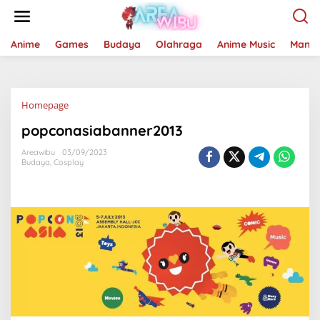
Lewati
ke
konten
Anime
Games
Budaya
Olahraga
Anime Music
Mang
Lampiran
Homepage
popconasiabanner2013
Areawibu
03/09/2023
Budaya
,
Cosplay