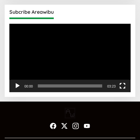
Subcribe Areawibu
Pemutar
Video
00:00
03:23