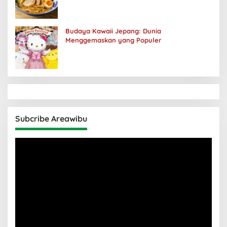
Budaya Kawaii Jepang: Dunia
Menggemaskan yang Populer
Subcribe Areawibu
Pemutar
Video