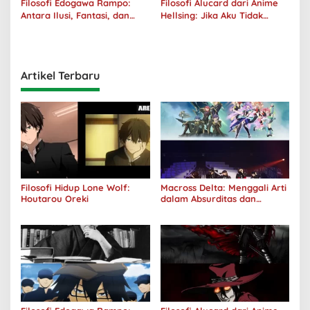
Filosofi Edogawa Rampo:
Filosofi Alucard dari Anime
Antara Ilusi, Fantasi, dan
Hellsing: Jika Aku Tidak
Realitas
Diterima oleh Dunia, Akan
Kuhancurkan Semuanya
Artikel Terbaru
Filosofi Hidup Lone Wolf:
Macross Delta: Menggali Arti
Houtarou Oreki
dalam Absurditas dan
Tanggung Jawab