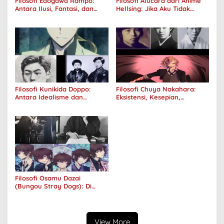
Filosofi Edogawa Rampo:
Filosofi Alucard dari Anime
Antara Ilusi, Fantasi, dan
Hellsing: Jika Aku Tidak
Realitas
Diterima oleh Dunia, Akan
Kuhancurkan Semuanya
Filosofi Kunikida Doppo:
Filosofi Chuya Nakahara:
Antara Idealisme dan
Eksistensi, Kesepian,
Romantisme
Melankolis, dan Kerinduan
Filosofi Osamu Dazai
(Bungou Stray Dogs): Di
Balik Senyumnya, Jurang
Keabsurdan Menganga
View More