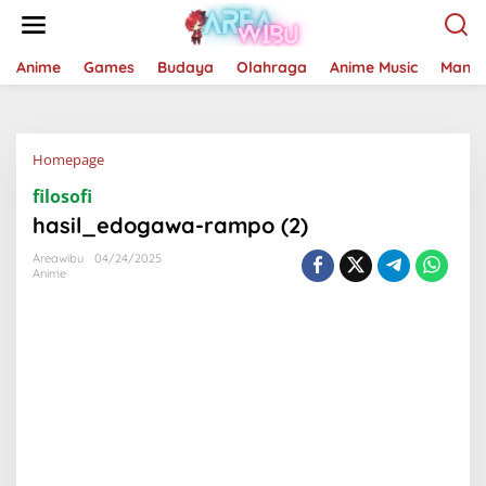
Lewati
ke
konten
Anime
Games
Budaya
Olahraga
Anime Music
Mang
Lampiran
Homepage
filosofi
hasil_edogawa-rampo (2)
Areawibu
04/24/2025
Anime