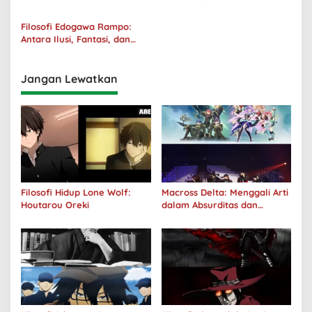
Tanggung Jawab
Filosofi Edogawa Rampo:
Antara Ilusi, Fantasi, dan
Realitas
Jangan Lewatkan
Filosofi Hidup Lone Wolf:
Macross Delta: Menggali Arti
Houtarou Oreki
dalam Absurditas dan
Tanggung Jawab