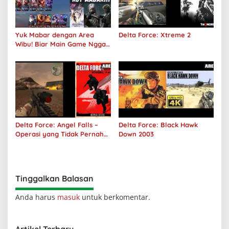
Yuk Mabar dengan Area
Delta Force: Xtreme 2
Wibu! Biar Main Game Nggak
Sepi Lagi!
Delta Force: Angel Falls –
Delta Force: Black Hawk
Operasi yang Tidak Pernah
Down 2003
Terjadi
Tinggalkan Balasan
Anda harus
masuk
untuk berkomentar.