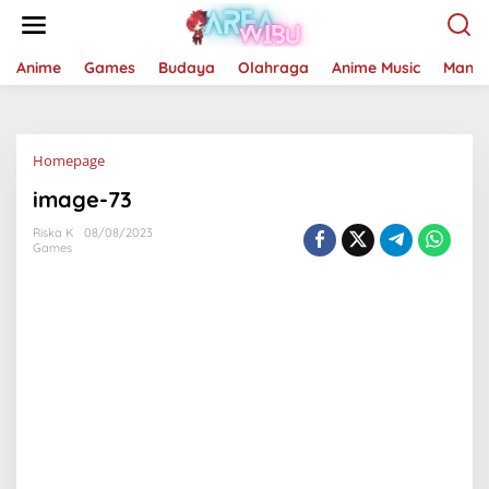
Lewati
ke
konten
Anime
Games
Budaya
Olahraga
Anime Music
Mang
Lampiran
Homepage
image-73
Riska K
08/08/2023
Games