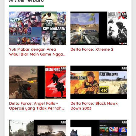
Artikel Terbaru
Yuk Mabar dengan Area
Delta Force: Xtreme 2
Wibu! Biar Main Game Nggak
Sepi Lagi!
Delta Force: Angel Falls –
Delta Force: Black Hawk
Operasi yang Tidak Pernah
Down 2003
Terjadi