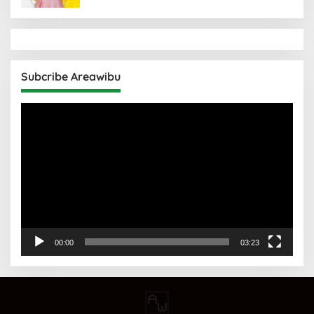
Subcribe Areawibu
Pemutar
Video
00:00
03:23