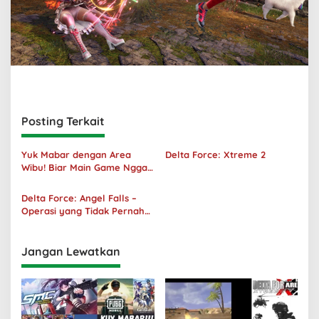
Posting Terkait
Yuk Mabar dengan Area
Delta Force: Xtreme 2
Wibu! Biar Main Game Nggak
Sepi Lagi!
Delta Force: Angel Falls –
Operasi yang Tidak Pernah
Terjadi
Jangan Lewatkan