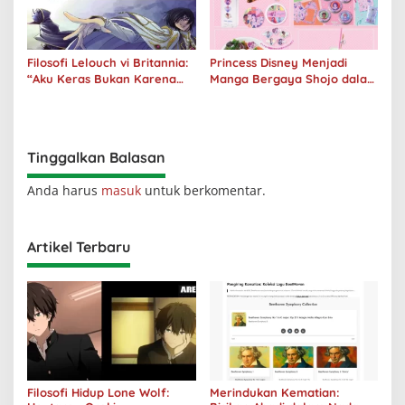
Filosofi Lelouch vi Britannia:
Princess Disney Menjadi
“Aku Keras Bukan Karena
Manga Bergaya Shojo dalam
Aku Jahat, Aku Hanya Ragu”
Kolaborasi DenganOh My
Café
Tinggalkan Balasan
Anda harus
masuk
untuk berkomentar.
Artikel Terbaru
Filosofi Hidup Lone Wolf:
Merindukan Kematian: