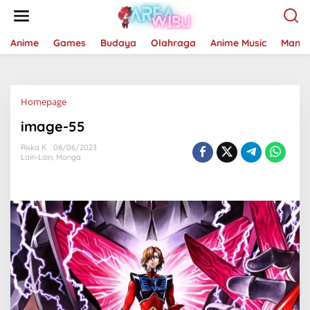
Lewati
ke
konten
Anime
Games
Budaya
Olahraga
Anime Music
Mang
Lampiran
Homepage
image-55
Riska K
08/06/2023
Lain-Lain
,
Manga