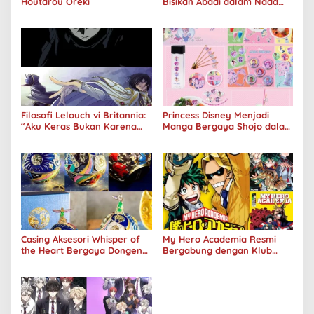
Houtarou Oreki
Bisikan Abadi dalam Nada
Kegelapan
Filosofi Lelouch vi Britannia:
Princess Disney Menjadi
“Aku Keras Bukan Karena
Manga Bergaya Shojo dalam
Aku Jahat, Aku Hanya Ragu”
Kolaborasi DenganOh My
Café
Casing Aksesori Whisper of
My Hero Academia Resmi
the Heart Bergaya Dongeng
Bergabung dengan Klub
Studio Ghibli Dirilis Ulang
Penjualan 100 Juta Kopi