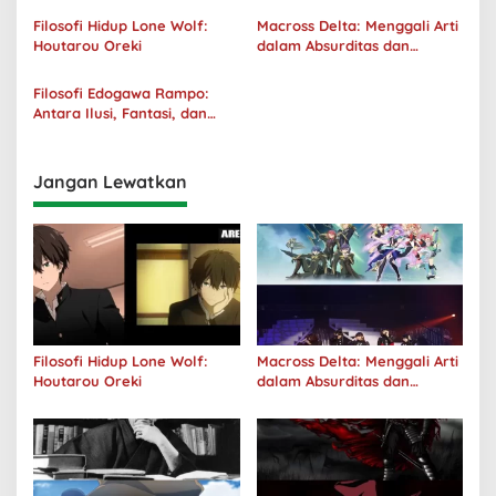
Filosofi Hidup Lone Wolf:
Macross Delta: Menggali Arti
Houtarou Oreki
dalam Absurditas dan
Tanggung Jawab
Filosofi Edogawa Rampo:
Antara Ilusi, Fantasi, dan
Realitas
Jangan Lewatkan
Filosofi Hidup Lone Wolf:
Macross Delta: Menggali Arti
Houtarou Oreki
dalam Absurditas dan
Tanggung Jawab