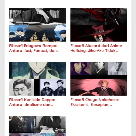
Tanggung Jawab
Filosofi Edogawa Rampo:
Filosofi Alucard dari Anime
Antara Ilusi, Fantasi, dan
Hellsing: Jika Aku Tidak
Realitas
Diterima oleh Dunia, Akan
Kuhancurkan Semuanya
Filosofi Kunikida Doppo:
Filosofi Chuya Nakahara:
Antara Idealisme dan
Eksistensi, Kesepian,
Romantisme
Melankolis, dan Kerinduan