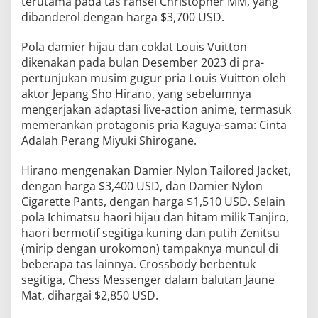
terutama pada tas ransel Christopher MM, yang
dibanderol dengan harga $3,700 USD.
Pola damier hijau dan coklat Louis Vuitton
dikenakan pada bulan Desember 2023 di pra-
pertunjukan musim gugur pria Louis Vuitton oleh
aktor Jepang Sho Hirano, yang sebelumnya
mengerjakan adaptasi live-action anime, termasuk
memerankan protagonis pria Kaguya-sama: Cinta
Adalah Perang Miyuki Shirogane.
Hirano mengenakan Damier Nylon Tailored Jacket,
dengan harga $3,400 USD, dan Damier Nylon
Cigarette Pants, dengan harga $1,510 USD. Selain
pola Ichimatsu haori hijau dan hitam milik Tanjiro,
haori bermotif segitiga kuning dan putih Zenitsu
(mirip dengan urokomon) tampaknya muncul di
beberapa tas lainnya. Crossbody berbentuk
segitiga, Chess Messenger dalam balutan Jaune
Mat, dihargai $2,850 USD.