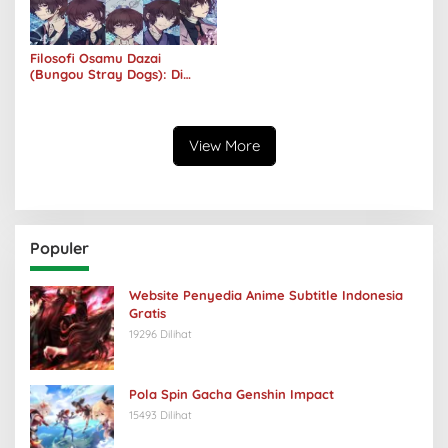
Filosofi Osamu Dazai
(Bungou Stray Dogs): Di
Balik Senyumnya, Jurang
Keabsurdan Menganga
View More
Populer
Website Penyedia Anime Subtitle Indonesia
Gratis
19296 Dilihat
Pola Spin Gacha Genshin Impact
15493 Dilihat