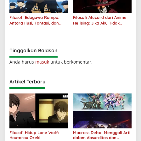
Filosofi Edogawa Rampo:
Filosofi Alucard dari Anime
Antara Ilusi, Fantasi, dan
Hellsing: Jika Aku Tidak
Realitas
Diterima oleh Dunia, Akan
Kuhancurkan Semuanya
Tinggalkan Balasan
Anda harus
masuk
untuk berkomentar.
Artikel Terbaru
Filosofi Hidup Lone Wolf:
Macross Delta: Menggali Arti
Houtarou Oreki
dalam Absurditas dan