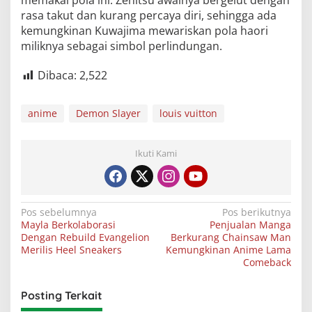
memakai pola ini. Zenitsu awalnya bergelut dengan
rasa takut dan kurang percaya diri, sehingga ada
kemungkinan Kuwajima mewariskan pola haori
miliknya sebagai simbol perlindungan.
Dibaca:
2,522
anime
Demon Slayer
louis vuitton
Ikuti Kami
Navigasi
Pos sebelumnya
Pos berikutnya
Mayla Berkolaborasi
Penjualan Manga
pos
Dengan Rebuild Evangelion
Berkurang Chainsaw Man
Merilis Heel Sneakers
Kemungkinan Anime Lama
Comeback
Posting Terkait