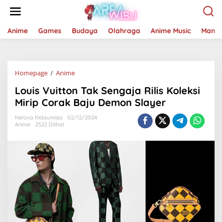
Lewati
ke
konten
Anime
Games
Budaya
Olahraga
Anime Music
Mang
Louis
Homepage
/
Anime
Vuitton
Louis Vuitton Tak Sengaja Rilis Koleksi
Tak
Sengaja
Mirip Corak Baju Demon Slayer
Rilis
Koleksi
Nelova Nidaunnisa
02/12/2024
Anime
2522 Dilihat
Mirip
Corak
Baju
Demon
Slayer