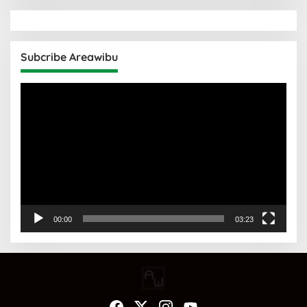
Subcribe Areawibu
Pemutar
Video
00:00
03:23