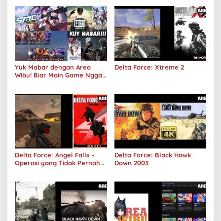
Yuk Mabar dengan Area
Delta Force: Xtreme 2
Wibu! Biar Main Game Nggak
Sepi Lagi!
Delta Force: Angel Falls –
Delta Force: Black Hawk
Operasi yang Tidak Pernah
Down 2003
Terjadi