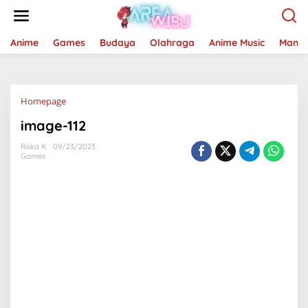
Lewati
ke
konten
Anime
Games
Budaya
Olahraga
Anime Music
Mang
Lampiran
Homepage
image-112
Riska K
09/23/2023
Games