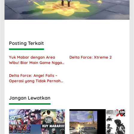
Posting Terkait
Yuk Mabar dengan Area
Delta Force: Xtreme 2
Wibu! Biar Main Game Nggak
Sepi Lagi!
Delta Force: Angel Falls –
Operasi yang Tidak Pernah
Terjadi
Jangan Lewatkan