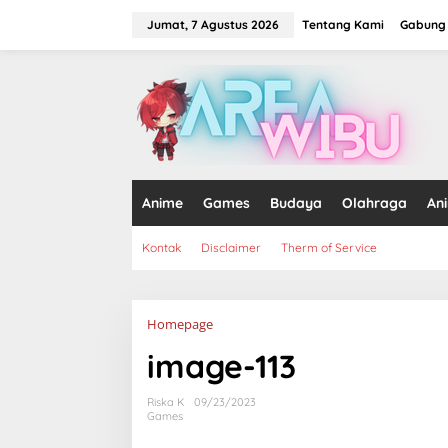
Lewati
ke
Jumat, 7 Agustus 2026
Tentang Kami
Gabung 
konten
tutup
Anime
Games
Budaya
Olahraga
An
Kontak
Disclaimer
Therm of Service
Lampiran
Homepage
image-113
Riska K
09/23/2023
Games