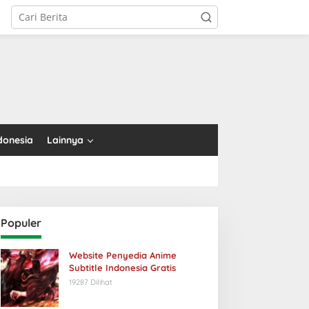
tutup
donesia
Lainnya
Populer
Website Penyedia Anime
Subtitle Indonesia Gratis
19287 Dilihat