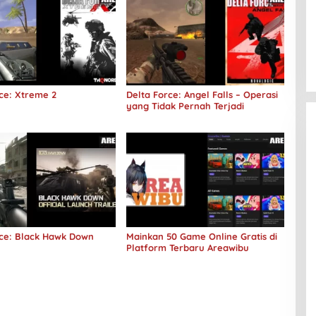
ce: Xtreme 2
Delta Force: Angel Falls – Operasi
yang Tidak Pernah Terjadi
rce: Black Hawk Down
Mainkan 50 Game Online Gratis di
Platform Terbaru Areawibu