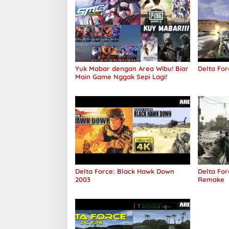
Yuk Mabar dengan Area Wibu! Biar
Delta For
Main Game Nggak Sepi Lagi!
Delta Force: Black Hawk Down
Delta Fo
2003
Remake