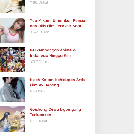
11282 Dilihat
Yua Mikami Umumkan Pensiun
dan Rilis Film Terakhir Saat
Ulang Tahun
10343 Dilihat
Perkembangan Anime di
Indonesia Hingga Kini
10317 Dilihat
Kisah Kelam Kehidupan Artis
Film AV Jepang
9564 Dilihat
Guizhong Dewa Liyue yang
Terlupakan
8801 Dilihat