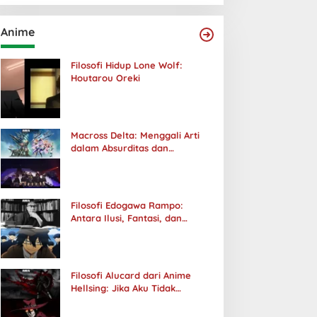
Anime
Filosofi Hidup Lone Wolf:
Houtarou Oreki
Macross Delta: Menggali Arti
dalam Absurditas dan
Tanggung Jawab
Filosofi Edogawa Rampo:
Antara Ilusi, Fantasi, dan
Realitas
Filosofi Alucard dari Anime
Hellsing: Jika Aku Tidak
Diterima oleh Dunia, Akan
Kuhancurkan Semuanya