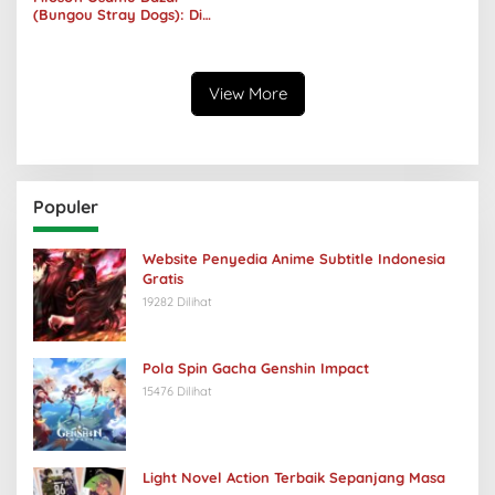
(Bungou Stray Dogs): Di
Balik Senyumnya, Jurang
Keabsurdan Menganga
View More
Populer
Website Penyedia Anime Subtitle Indonesia
Gratis
19282 Dilihat
Pola Spin Gacha Genshin Impact
15476 Dilihat
Light Novel Action Terbaik Sepanjang Masa