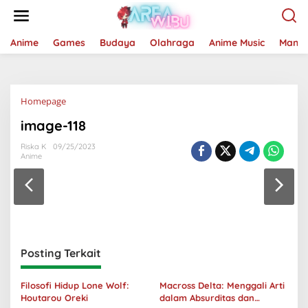
Lewati
ke
konten
Anime
Games
Budaya
Olahraga
Anime Music
Mang
Lampiran
Homepage
image-118
Riska K
09/25/2023
Anime
Posting Terkait
Filosofi Hidup Lone Wolf:
Macross Delta: Menggali Arti
Houtarou Oreki
dalam Absurditas dan