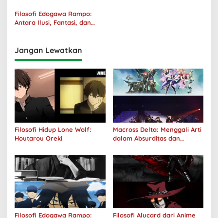
Tanggung Jawab
Filosofi Edogawa Rampo:
Antara Ilusi, Fantasi, dan
Realitas
Jangan Lewatkan
Filosofi Hidup Lone Wolf:
Macross Delta: Menggali Arti
Houtarou Oreki
dalam Absurditas dan
Tanggung Jawab
Filosofi Edogawa Rampo:
Filosofi Alucard dari Anime