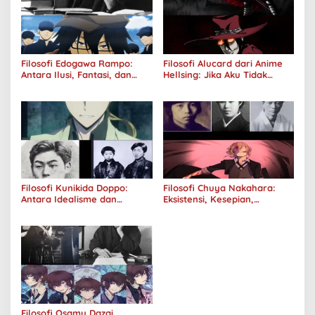
Filosofi Edogawa Rampo:
Filosofi Alucard dari Anime
Antara Ilusi, Fantasi, dan
Hellsing: Jika Aku Tidak
Realitas
Diterima oleh Dunia, Akan
Kuhancurkan Semuanya
Filosofi Kunikida Doppo:
Filosofi Chuya Nakahara:
Antara Idealisme dan
Eksistensi, Kesepian,
Romantisme
Melankolis, dan Kerinduan
Filosofi Osamu Dazai