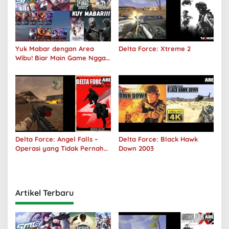
Yuk Mabar dengan Area
Delta Force: Xtreme 2
Wibu! Biar Main Game Nggak
Sepi Lagi!
Delta Force: Angel Falls –
Delta Force: Black Hawk
Operasi yang Tidak Pernah
Down 2003
Terjadi
Artikel Terbaru