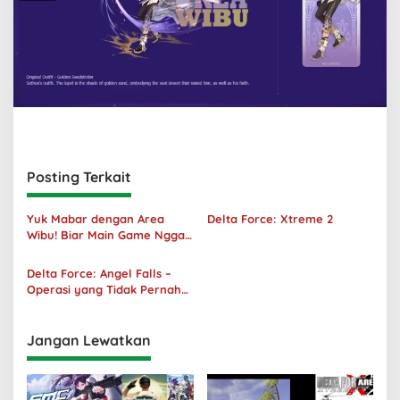
Posting Terkait
Yuk Mabar dengan Area
Delta Force: Xtreme 2
Wibu! Biar Main Game Nggak
Sepi Lagi!
Delta Force: Angel Falls –
Operasi yang Tidak Pernah
Terjadi
Jangan Lewatkan