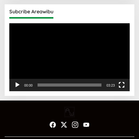
Subcribe Areawibu
Pemutar
Video
00:00
03:23