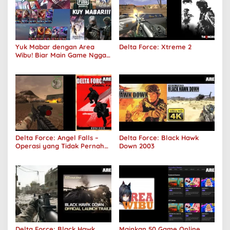
Yuk Mabar dengan Area
Delta Force: Xtreme 2
Wibu! Biar Main Game Nggak
Sepi Lagi!
Delta Force: Angel Falls –
Delta Force: Black Hawk
Operasi yang Tidak Pernah
Down 2003
Terjadi
Delta Force: Black Hawk
Mainkan 50 Game Online