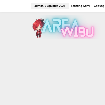
Lewati
ke
Jumat, 7 Agustus 2026
Tentang Kami
Gabung 
konten
tutup