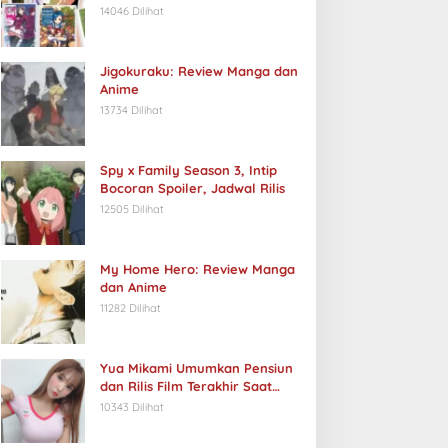
14046 Dilihat
Jigokuraku: Review Manga dan
Anime
13734 Dilihat
Spy x Family Season 3, Intip
Bocoran Spoiler, Jadwal Rilis
12505 Dilihat
My Home Hero: Review Manga
dan Anime
11282 Dilihat
Yua Mikami Umumkan Pensiun
dan Rilis Film Terakhir Saat
Ulang Tahun
10343 Dilihat