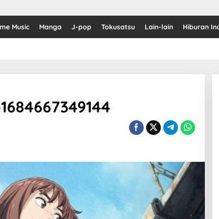
ime Music
Manga
J-pop
Tokusatsu
Lain-lain
Hiburan In
1684667349144