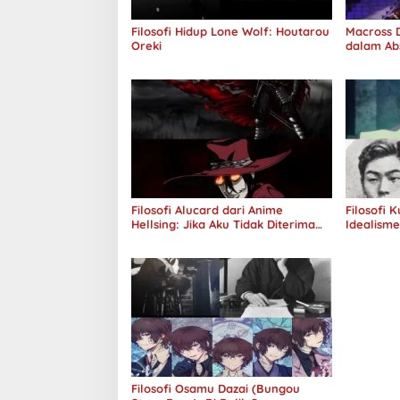
Filosofi Hidup Lone Wolf: Houtarou
Macross D
Oreki
dalam Ab
Jawab
Filosofi Alucard dari Anime
Filosofi 
Hellsing: Jika Aku Tidak Diterima
Idealism
oleh Dunia, Akan Kuhancurkan
Semuanya
Filosofi Osamu Dazai (Bungou