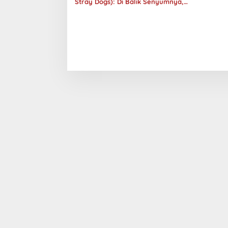
Stray Dogs): Di Balik Senyumnya,
Jurang Keabsurdan Menganga