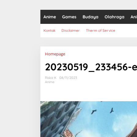
Anime
Games
Budaya
Olahraga
An
Kontak
Disclaimer
Therm of Service
Lampiran
Homepage
20230519_233456-e
Riska K
08/11/2023
Anime