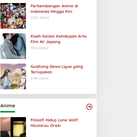
Perkembangan Anime di
Indonesia Hingga Kini
10317 Dilihat
Kisah Kelam Kehidupan Artis
Film AV Jepang
9564 Dilihat
Guizhong Dewa Liyue yang
Terlupakan
8798 Dilihat
Anime
Filosofi Hidup Lone Wolf:
Houtarou Oreki