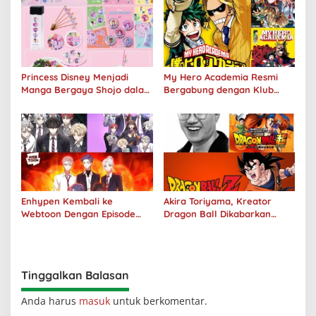
Princess Disney Menjadi
My Hero Academia Resmi
Manga Bergaya Shojo dalam
Bergabung dengan Klub
Kolaborasi DenganOh My
Penjualan 100 Juta Kopi
Café
Enhypen Kembali ke
Akira Toriyama, Kreator
Webtoon Dengan Episode
Dragon Ball Dikabarkan
Baru Dark Moon
Meninggal Pada Usia 68
Tahun
Tinggalkan Balasan
Anda harus
masuk
untuk berkomentar.