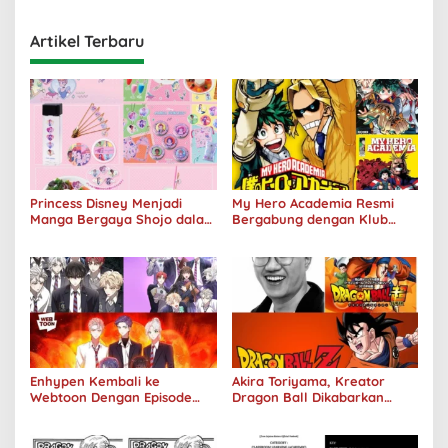
Artikel Terbaru
Princess Disney Menjadi
My Hero Academia Resmi
Manga Bergaya Shojo dalam
Bergabung dengan Klub
Kolaborasi DenganOh My
Penjualan 100 Juta Kopi
Café
Enhypen Kembali ke
Akira Toriyama, Kreator
Webtoon Dengan Episode
Dragon Ball Dikabarkan
Baru Dark Moon
Meninggal Pada Usia 68
Tahun