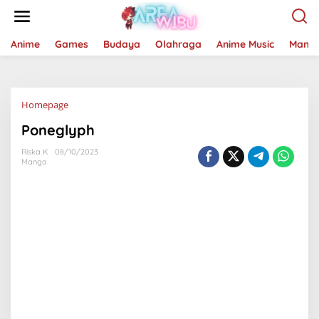
Lewati
ke
konten
Anime
Games
Budaya
Olahraga
Anime Music
Mang
Lampiran
Homepage
Poneglyph
Riska K
08/10/2023
Manga