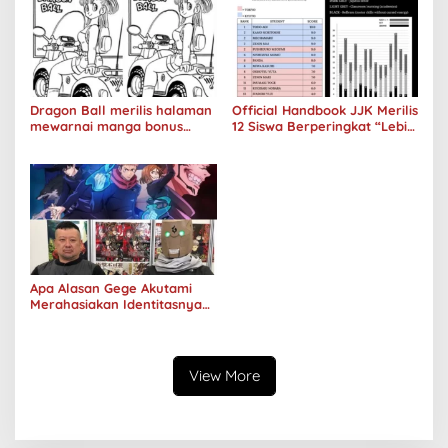
Dragon Ball merilis halaman
Official Handbook JJK Merilis
mewarnai manga bonus
12 Siswa Berperingkat “Lebih
Bulma Tahun 1987
Pintar” Dibandingkan Itadori
Yuji
Apa Alasan Gege Akutami
Merahasiakan Identitasnya
Bahkan Jenis Kelamin
Sekalipun?
View More