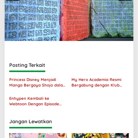
Posting Terkait
Princess Disney Menjadi
My Hero Academia Resmi
Manga Bergaya Shojo dalam
Bergabung dengan Klub
Kolaborasi DenganOh My
Penjualan 100 Juta Kopi
Café
Enhypen Kembali ke
Webtoon Dengan Episode
Baru Dark Moon
Jangan Lewatkan