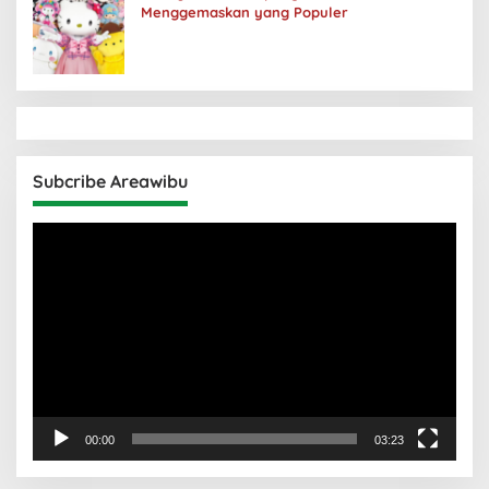
Menggemaskan yang Populer
Subcribe Areawibu
Pemutar
Video
00:00
03:23