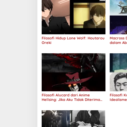
Filosofi Hidup Lone Wolf: Houtarou
Macross D
Oreki
dalam Ab
Jawab
Filosofi Alucard dari Anime
Filosofi 
Hellsing: Jika Aku Tidak Diterima
Idealism
oleh Dunia, Akan Kuhancurkan
Semuanya