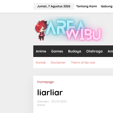
Lewati
ke
Jumat, 7 Agustus 2026
Tentang Kami
Gabung 
konten
tutup
Anime
Games
Budaya
Olahraga
An
Kontak
Disclaimer
Therm of Service
Lampiran
Homepage
liarliar
Areawibu
03/31/2023
Anime