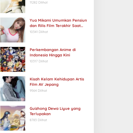
11282 Dilihat
Yua Mikami Umumkan Pensiun
dan Rilis Film Terakhir Saat
Ulang Tahun
10341 Dilihat
Perkembangan Anime di
Indonesia Hingga Kini
10317 Dilihat
Kisah Kelam Kehidupan Artis
Film AV Jepang
9564 Dilihat
Guizhong Dewa Liyue yang
Terlupakan
8783 Dilihat