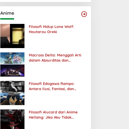
Anime
Filosofi Hidup Lone Wolf:
Houtarou Oreki
Macross Delta: Menggali Arti
dalam Absurditas dan
Tanggung Jawab
Filosofi Edogawa Rampo:
Antara Ilusi, Fantasi, dan
Realitas
Filosofi Alucard dari Anime
Hellsing: Jika Aku Tidak
Diterima oleh Dunia, Akan
Kuhancurkan Semuanya