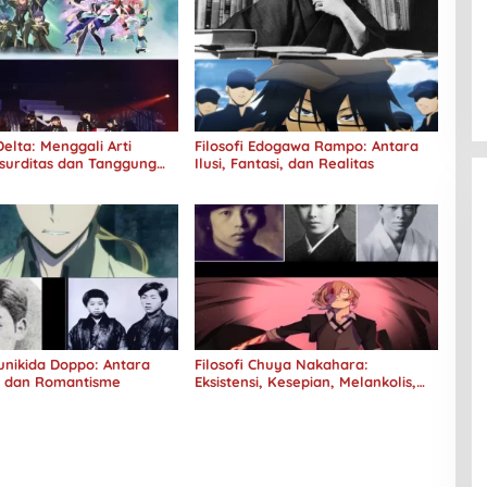
elta: Menggali Arti
Filosofi Edogawa Rampo: Antara
surditas dan Tanggung
Ilusi, Fantasi, dan Realitas
Kunikida Doppo: Antara
Filosofi Chuya Nakahara:
e dan Romantisme
Eksistensi, Kesepian, Melankolis,
dan Kerinduan