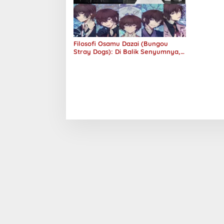
Filosofi Osamu Dazai (Bungou
Stray Dogs): Di Balik Senyumnya,
Jurang Keabsurdan Menganga