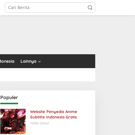
tutup
donesia
Lainnya
Populer
Website Penyedia Anime
Subtitle Indonesia Gratis
19286 Dilihat