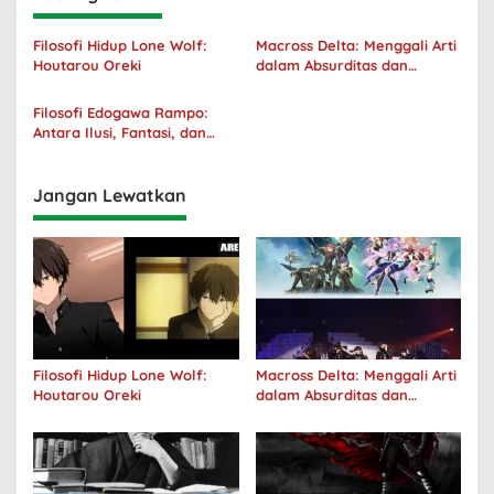
Filosofi Hidup Lone Wolf:
Macross Delta: Menggali Arti
Houtarou Oreki
dalam Absurditas dan
Tanggung Jawab
Filosofi Edogawa Rampo:
Antara Ilusi, Fantasi, dan
Realitas
Jangan Lewatkan
Filosofi Hidup Lone Wolf:
Macross Delta: Menggali Arti
Houtarou Oreki
dalam Absurditas dan
Tanggung Jawab