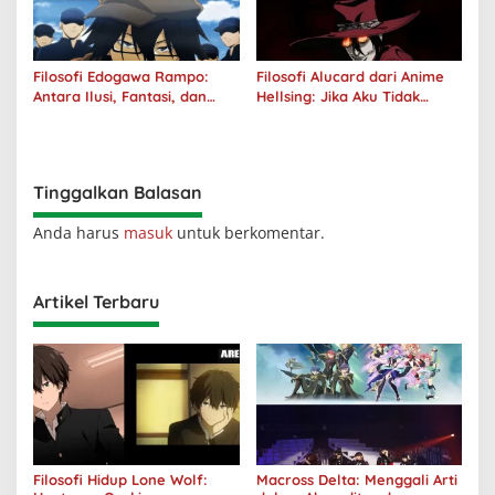
Filosofi Edogawa Rampo:
Filosofi Alucard dari Anime
Antara Ilusi, Fantasi, dan
Hellsing: Jika Aku Tidak
Realitas
Diterima oleh Dunia, Akan
Kuhancurkan Semuanya
Tinggalkan Balasan
Anda harus
masuk
untuk berkomentar.
Artikel Terbaru
Filosofi Hidup Lone Wolf:
Macross Delta: Menggali Arti