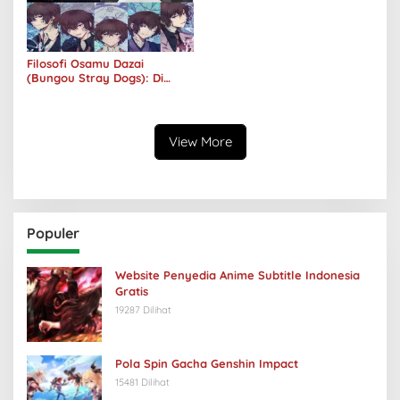
Filosofi Osamu Dazai
(Bungou Stray Dogs): Di
Balik Senyumnya, Jurang
Keabsurdan Menganga
View More
Populer
Website Penyedia Anime Subtitle Indonesia
Gratis
19287 Dilihat
Pola Spin Gacha Genshin Impact
15481 Dilihat