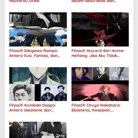
Houtarou Oreki
dalam Absurditas dan
Tanggung Jawab
Filosofi Edogawa Rampo:
Filosofi Alucard dari Anime
Antara Ilusi, Fantasi, dan
Hellsing: Jika Aku Tidak
Realitas
Diterima oleh Dunia, Akan
Kuhancurkan Semuanya
Filosofi Kunikida Doppo:
Filosofi Chuya Nakahara:
Antara Idealisme dan
Eksistensi, Kesepian,
Romantisme
Melankolis, dan Kerinduan