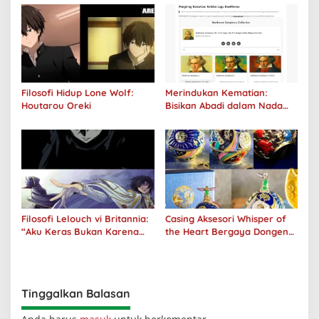
Filosofi Hidup Lone Wolf:
Merindukan Kematian:
Houtarou Oreki
Bisikan Abadi dalam Nada
Kegelapan
Filosofi Lelouch vi Britannia:
Casing Aksesori Whisper of
“Aku Keras Bukan Karena
the Heart Bergaya Dongeng
Aku Jahat, Aku Hanya Ragu”
Studio Ghibli Dirilis Ulang
Tinggalkan Balasan