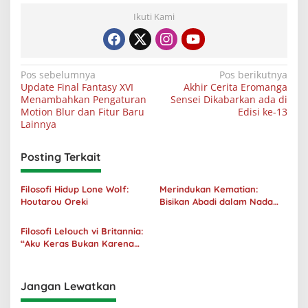
Ikuti Kami
Navigasi
Pos sebelumnya
Pos berikutnya
Update Final Fantasy XVI
Akhir Cerita Eromanga
pos
Menambahkan Pengaturan
Sensei Dikabarkan ada di
Motion Blur dan Fitur Baru
Edisi ke-13
Lainnya
Posting Terkait
Filosofi Hidup Lone Wolf:
Merindukan Kematian:
Houtarou Oreki
Bisikan Abadi dalam Nada
Kegelapan
Filosofi Lelouch vi Britannia:
“Aku Keras Bukan Karena
Aku Jahat, Aku Hanya Ragu”
Jangan Lewatkan