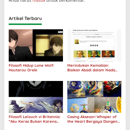
Anda harus
masuk
untuk berkomentar.
Artikel Terbaru
Filosofi Hidup Lone Wolf:
Merindukan Kematian:
Houtarou Oreki
Bisikan Abadi dalam Nada
Kegelapan
Filosofi Lelouch vi Britannia:
Casing Aksesori Whisper of
“Aku Keras Bukan Karena
the Heart Bergaya Dongeng
Aku Jahat, Aku Hanya Ragu”
Studio Ghibli Dirilis Ulang