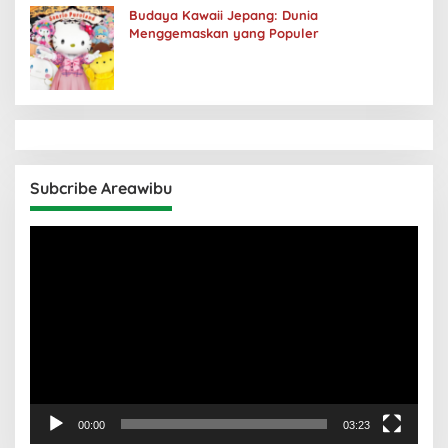
Budaya Kawaii Jepang: Dunia
Menggemaskan yang Populer
Subcribe Areawibu
Pemutar
Video
00:00
03:23