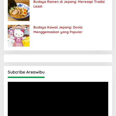
Budaya Ramen di Jepang: Meresapi Tradisi
Lezat
Budaya Kawaii Jepang: Dunia
Menggemaskan yang Populer
Subcribe Areawibu
Pemutar
Video