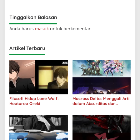
Kuhancurkan Semuanya
Tinggalkan Balasan
Anda harus
masuk
untuk berkomentar.
Artikel Terbaru
Filosofi Hidup Lone Wolf:
Macross Delta: Menggali Arti
Houtarou Oreki
dalam Absurditas dan
Tanggung Jawab