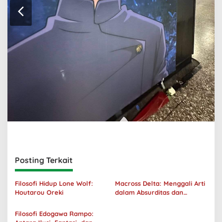
Posting Terkait
Filosofi Hidup Lone Wolf:
Macross Delta: Menggali Arti
Houtarou Oreki
dalam Absurditas dan
Tanggung Jawab
Filosofi Edogawa Rampo: