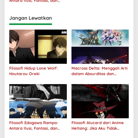
Antara Ilusi, Fantasi, dan
Realitas
Jangan Lewatkan
Filosofi Hidup Lone Wolf:
Macross Delta: Menggali Arti
Houtarou Oreki
dalam Absurditas dan
Tanggung Jawab
Filosofi Edogawa Rampo:
Filosofi Alucard dari Anime
Antara Ilusi, Fantasi, dan
Hellsing: Jika Aku Tidak
Realitas
Diterima oleh Dunia, Akan