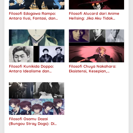
Filosofi Edogawa Rampo:
Filosofi Alucard dari Anime
Antara Ilusi, Fantasi, dan
Hellsing: Jika Aku Tidak
Realitas
Diterima oleh Dunia, Akan
Kuhancurkan Semuanya
Filosofi Kunikida Doppo:
Filosofi Chuya Nakahara:
Antara Idealisme dan
Eksistensi, Kesepian,
Romantisme
Melankolis, dan Kerinduan
Filosofi Osamu Dazai
(Bungou Stray Dogs): Di
Balik Senyumnya, Jurang