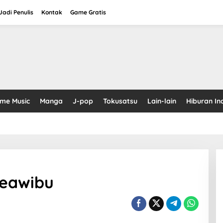
adi Penulis
Kontak
Game Gratis
ime Music
Manga
J-pop
Tokusatsu
Lain-lain
Hiburan In
reawibu