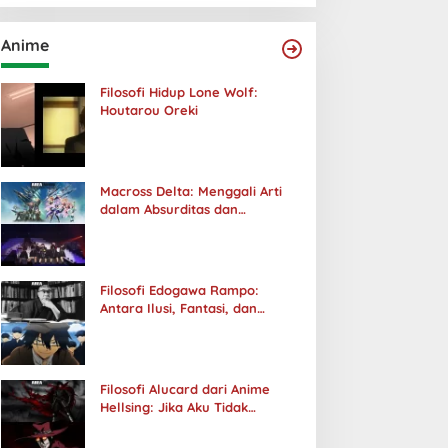
Anime
Filosofi Hidup Lone Wolf:
Houtarou Oreki
Macross Delta: Menggali Arti
dalam Absurditas dan
Tanggung Jawab
Filosofi Edogawa Rampo:
Antara Ilusi, Fantasi, dan
Realitas
Filosofi Alucard dari Anime
Hellsing: Jika Aku Tidak
Diterima oleh Dunia, Akan
Kuhancurkan Semuanya