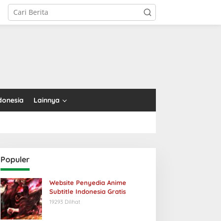
tutup
donesia
Lainnya
Populer
Website Penyedia Anime
Subtitle Indonesia Gratis
19293 Dilihat