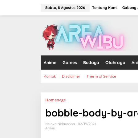
Lewati
ke
Sabtu, 8 Agustus 2026
Tentang Kami
Gabung J
konten
tutup
Anime
Games
Budaya
Olahraga
An
Kontak
Disclaimer
Therm of Service
Lampiran
Homepage
bobble-body-by-a
Nelova Nidaunnisa
02/19/2024
Anime