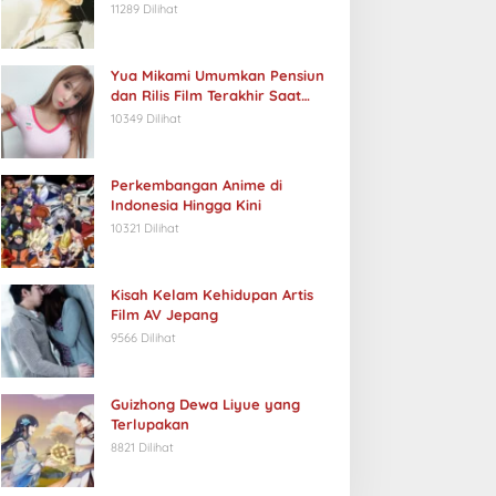
11289 Dilihat
Yua Mikami Umumkan Pensiun
dan Rilis Film Terakhir Saat
Ulang Tahun
10349 Dilihat
Perkembangan Anime di
Indonesia Hingga Kini
10321 Dilihat
Kisah Kelam Kehidupan Artis
Film AV Jepang
9566 Dilihat
Guizhong Dewa Liyue yang
Terlupakan
8821 Dilihat