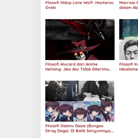
Filosofi Hidup Lone Wolf: Houtarou
Macross D
Oreki
dalam Ab
Jawab
Filosofi Alucard dari Anime
Filosofi 
Hellsing: Jika Aku Tidak Diterima
Idealism
oleh Dunia, Akan Kuhancurkan
Semuanya
Filosofi Osamu Dazai (Bungou
Stray Dogs): Di Balik Senyumnya,
Jurang Keabsurdan Menganga