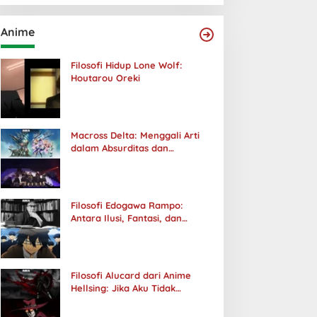
Anime
Filosofi Hidup Lone Wolf:
Houtarou Oreki
Macross Delta: Menggali Arti
dalam Absurditas dan
Tanggung Jawab
Filosofi Edogawa Rampo:
Antara Ilusi, Fantasi, dan
Realitas
Filosofi Alucard dari Anime
Hellsing: Jika Aku Tidak
Diterima oleh Dunia, Akan
Kuhancurkan Semuanya