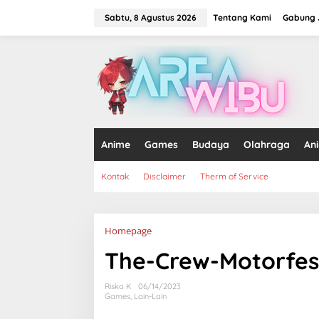
Lewati
ke
Sabtu, 8 Agustus 2026
Tentang Kami
Gabung J
konten
tutup
Anime
Games
Budaya
Olahraga
An
Kontak
Disclaimer
Therm of Service
Lampiran
Homepage
The-Crew-Motorfes
Riska K
06/14/2023
Games
,
Lain-Lain