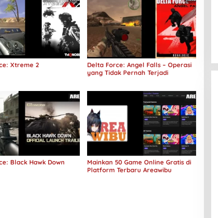
ce: Xtreme 2
Delta Force: Angel Falls – Operasi
yang Tidak Pernah Terjadi
rce: Black Hawk Down
Mainkan 50 Game Online Gratis di
Platform Terbaru Areawibu