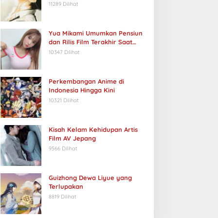
11289 Dilihat
Yua Mikami Umumkan Pensiun
dan Rilis Film Terakhir Saat
Ulang Tahun
10347 Dilihat
Perkembangan Anime di
Indonesia Hingga Kini
10321 Dilihat
Kisah Kelam Kehidupan Artis
Film AV Jepang
9566 Dilihat
Guizhong Dewa Liyue yang
Terlupakan
8819 Dilihat