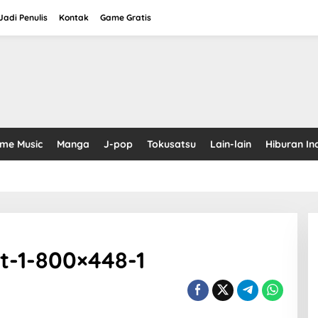
adi Penulis
Kontak
Game Gratis
ime Music
Manga
J-pop
Tokusatsu
Lain-lain
Hiburan In
t-1-800×448-1