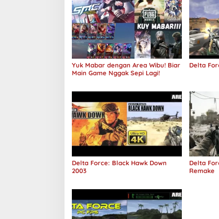
Yuk Mabar dengan Area Wibu! Biar
Delta For
Main Game Nggak Sepi Lagi!
Delta Force: Black Hawk Down
Delta Fo
2003
Remake