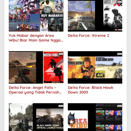
Yuk Mabar dengan Area
Delta Force: Xtreme 2
Wibu! Biar Main Game Nggak
Sepi Lagi!
Delta Force: Angel Falls –
Delta Force: Black Hawk
Operasi yang Tidak Pernah
Down 2003
Terjadi