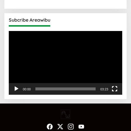
Subcribe Areawibu
Pemutar
Video
00:00
03:23