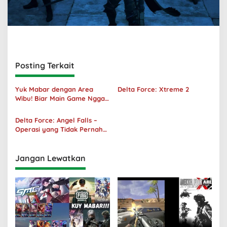
Posting Terkait
Yuk Mabar dengan Area
Delta Force: Xtreme 2
Wibu! Biar Main Game Nggak
Sepi Lagi!
Delta Force: Angel Falls –
Operasi yang Tidak Pernah
Terjadi
Jangan Lewatkan