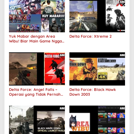
Yuk Mabar dengan Area
Delta Force: Xtreme 2
Wibu! Biar Main Game Nggak
Sepi Lagi!
Delta Force: Angel Falls –
Delta Force: Black Hawk
Operasi yang Tidak Pernah
Down 2003
Terjadi