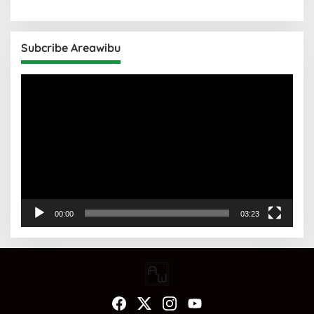
Subcribe Areawibu
Pemutar
Video
00:00
03:23