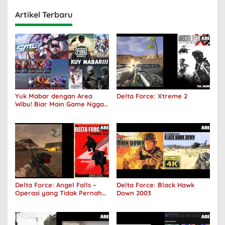
Artikel Terbaru
Yuk Mabar dengan Area
Delta Force: Xtreme 2
Wibu! Biar Main Game Nggak
Sepi Lagi!
Delta Force: Angel Falls –
Delta Force: Black Hawk
Operasi yang Tidak Pernah
Down 2003
Terjadi