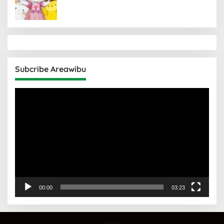
Subcribe Areawibu
Pemutar
Video
00:00
03:23