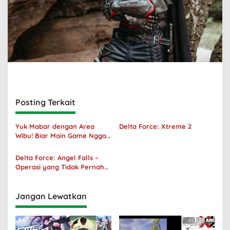
Posting Terkait
Yuk Mabar dengan Area
Delta Force: Xtreme 2
Wibu! Biar Main Game Nggak
Sepi Lagi!
Delta Force: Angel Falls –
Operasi yang Tidak Pernah
Terjadi
Jangan Lewatkan