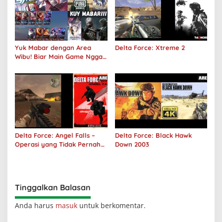
Yuk Mabar dengan Area
Delta Force: Xtreme 2
Wibu! Biar Main Game Nggak
Sepi Lagi!
Delta Force: Angel Falls –
Delta Force: Black Hawk
Operasi yang Tidak Pernah
Down 2003
Terjadi
Tinggalkan Balasan
Anda harus
masuk
untuk berkomentar.