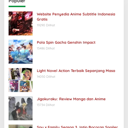
Populer
Website Penyedia Anime Subtitle Indonesia
Gratis
19290 Dilihat
Pola Spin Gacha Genshin Impact
15486 Dilihat
Light Novel Action Terbaik Sepanjang Masa
14050 Dilihat
Jigokuraku: Review Manga dan Anime
13734 Dilihat
Spy x Family Season 3, Intip Bocoran Spoiler,