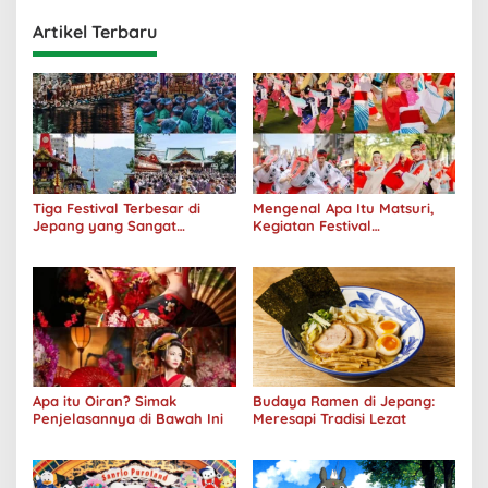
Artikel Terbaru
Tiga Festival Terbesar di
Mengenal Apa Itu Matsuri,
Jepang yang Sangat
Kegiatan Festival
Menakjubkan
Masyarakat Jepang
Apa itu Oiran? Simak
Budaya Ramen di Jepang:
Penjelasannya di Bawah Ini
Meresapi Tradisi Lezat