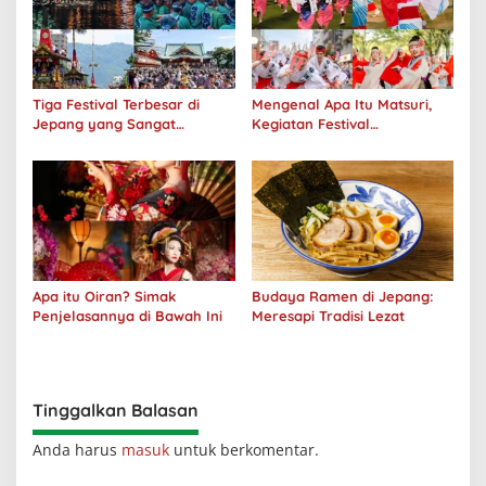
Tiga Festival Terbesar di
Mengenal Apa Itu Matsuri,
Jepang yang Sangat
Kegiatan Festival
Menakjubkan
Masyarakat Jepang
Apa itu Oiran? Simak
Budaya Ramen di Jepang:
Penjelasannya di Bawah Ini
Meresapi Tradisi Lezat
Tinggalkan Balasan
Anda harus
masuk
untuk berkomentar.