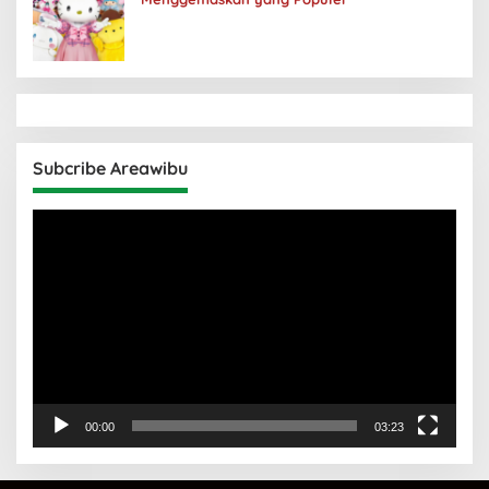
Subcribe Areawibu
Pemutar
Video
00:00
03:23