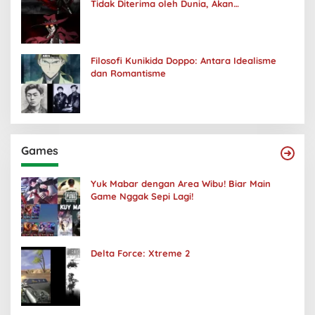
Tidak Diterima oleh Dunia, Akan
Kuhancurkan Semuanya
Filosofi Kunikida Doppo: Antara Idealisme
dan Romantisme
Games
Yuk Mabar dengan Area Wibu! Biar Main
Game Nggak Sepi Lagi!
Delta Force: Xtreme 2