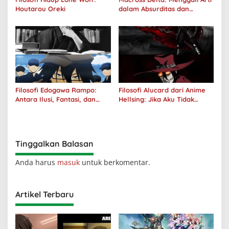
Houtarou Oreki
dalam Absurditas dan
Tanggung Jawab
Filosofi Edogawa Rampo:
Filosofi Alucard dari Anime
Antara Ilusi, Fantasi, dan
Hellsing: Jika Aku Tidak
Realitas
Diterima oleh Dunia, Akan
Kuhancurkan Semuanya
Tinggalkan Balasan
Anda harus
masuk
untuk berkomentar.
Artikel Terbaru