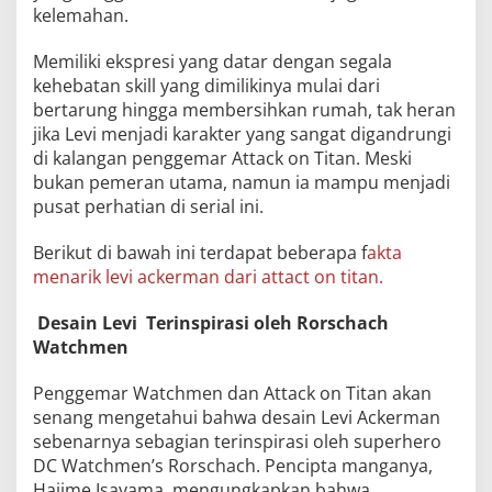
kelemahan.
Memiliki ekspresi yang datar dengan segala
kehebatan skill yang dimilikinya mulai dari
bertarung hingga membersihkan rumah, tak heran
jika Levi menjadi karakter yang sangat digandrungi
di kalangan penggemar Attack on Titan. Meski
bukan pemeran utama, namun ia mampu menjadi
pusat perhatian di serial ini.
Berikut di bawah ini terdapat beberapa f
akta
menarik levi ackerman dari attact on titan.
Desain Levi Terinspirasi oleh Rorschach
Watchmen
Penggemar Watchmen dan Attack on Titan akan
senang mengetahui bahwa desain Levi Ackerman
sebenarnya sebagian terinspirasi oleh superhero
DC Watchmen’s Rorschach. Pencipta manganya,
Hajime Isayama, mengungkapkan bahwa