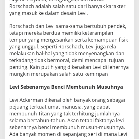
Rorschach adalah salah satu dari banyak karakter
yang masuk ke dalam desain Levi.
Rorschach dan Levi sama-sama bertubuh pendek,
tetapi mereka berdua memiliki keterampilan
tempur yang mengesankan serta kemampuan fisik
yang unggul. Seperti Rorschach, Levi juga rela
melakukan hal-hal yang tidak menyenangkan dan
terkadang tidak bermoral, demi mencapai tujuan
penting. Kain putih yang dikenakan Levi di lehernya
mungkin merupakan salah satu kemiripan
Levi Sebenarnya Benci Membunuh Musuhnya
Levi Ackerman dikenal oleh banyak orang sebagai
pejuang terkuat umat manusia, yang dapat
membunuh Titan yang tak terhitung jumlahnya
selama bertahun-tahun. Akan tetapi faktanya levi
sebenarnya benci membunuh musuh-musuhnya.
Ada banyak momen di sepanjang seri di mana Levi