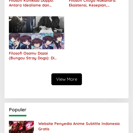
Filosofi Kunikida Doppo:
Filosofi Chuya Nakahara:
Antara Idealisme dan
Eksistensi, Kesepian,
Romantisme
Melankolis, dan Kerinduan
Filosofi Osamu Dazai
(Bungou Stray Dogs): Di
Balik Senyumnya, Jurang
Keabsurdan Menganga
View More
Populer
Website Penyedia Anime Subtitle Indonesia
Gratis