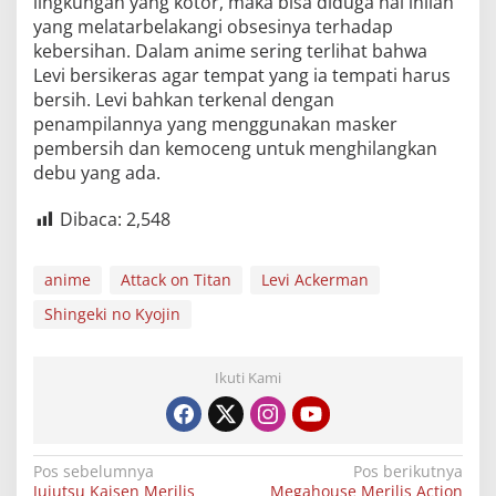
lingkungan yang kotor, maka bisa diduga hal inilah
yang melatarbelakangi obsesinya terhadap
kebersihan. Dalam anime sering terlihat bahwa
Levi bersikeras agar tempat yang ia tempati harus
bersih. Levi bahkan terkenal dengan
penampilannya yang menggunakan masker
pembersih dan kemoceng untuk menghilangkan
debu yang ada.
Dibaca:
2,548
anime
Attack on Titan
Levi Ackerman
Shingeki no Kyojin
Ikuti Kami
Navigasi
Pos sebelumnya
Pos berikutnya
Jujutsu Kaisen Merilis
Megahouse Merilis Action