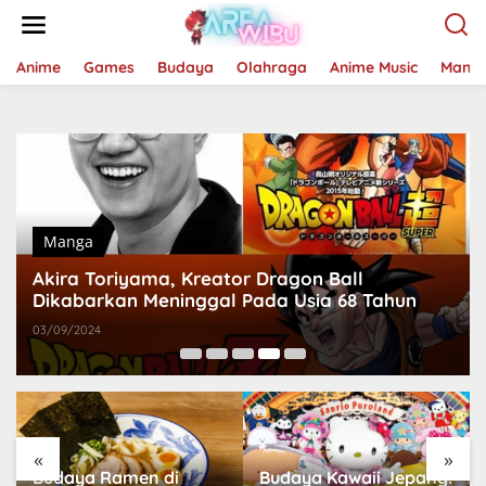
Lewati
ke
konten
Anime
Games
Budaya
Olahraga
Anime Music
Mang
Manga
Akira Toriyama, Kreator Dragon Ball
Dikabarkan Meninggal Pada Usia 68 Tahun
03/09/2024
«
»
Budaya Ramen di
Budaya Kawaii Jepang: