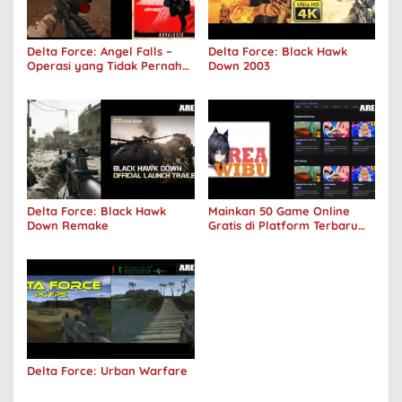
Delta Force: Angel Falls –
Delta Force: Black Hawk
Operasi yang Tidak Pernah
Down 2003
Terjadi
Delta Force: Black Hawk
Mainkan 50 Game Online
Down Remake
Gratis di Platform Terbaru
Areawibu
Delta Force: Urban Warfare