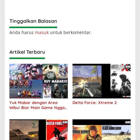
Tinggalkan Balasan
Anda harus
masuk
untuk berkomentar.
Artikel Terbaru
Yuk Mabar dengan Area
Delta Force: Xtreme 2
Wibu! Biar Main Game Nggak
Sepi Lagi!