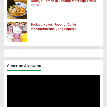
Budaya Ramen di Jepang: Meresapi Tradisi
Lezat
Budaya Kawaii Jepang: Dunia
Menggemaskan yang Populer
Subcribe Areawibu
Pemutar
Video