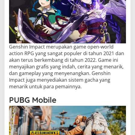
Genshin Impact merupakan game open-world
action RPG yang sangat populer di tahun 2021 dan
akan terus berkembang di tahun 2022. Game ini
menyajikan grafis yang indah, cerita yang menarik,
dan gameplay yang menyenangkan. Genshin
Impact juga menyediakan sistem gacha yang
menarik untuk para pemainnya.
PUBG Mobile