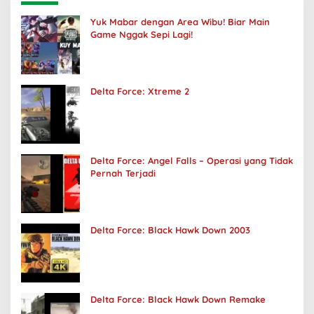
Yuk Mabar dengan Area Wibu! Biar Main
Game Nggak Sepi Lagi!
Delta Force: Xtreme 2
Delta Force: Angel Falls – Operasi yang Tidak
Pernah Terjadi
Delta Force: Black Hawk Down 2003
Delta Force: Black Hawk Down Remake