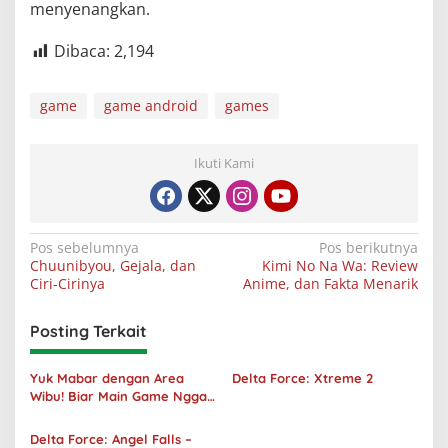
menyenangkan.
Dibaca:
2,194
game
game android
games
Ikuti Kami
Navigasi
Pos sebelumnya
Pos berikutnya
Chuunibyou, Gejala, dan
Kimi No Na Wa: Review
pos
Ciri-Cirinya
Anime, dan Fakta Menarik
Posting Terkait
Yuk Mabar dengan Area
Delta Force: Xtreme 2
Wibu! Biar Main Game Nggak
Sepi Lagi!
Delta Force: Angel Falls –