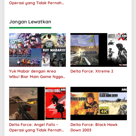
Operasi yang Tidak Pernah
Terjadi
Jangan Lewatkan
Yuk Mabar dengan Area
Delta Force: Xtreme 2
Wibu! Biar Main Game Nggak
Sepi Lagi!
Delta Force: Angel Falls –
Delta Force: Black Hawk
Operasi yang Tidak Pernah
Down 2003
Terjadi