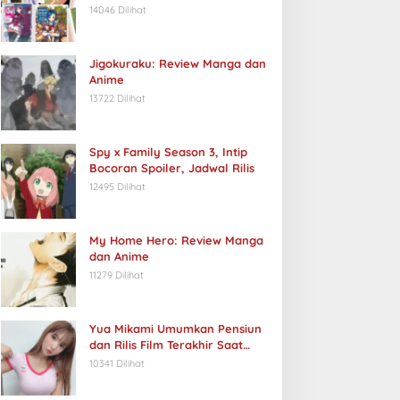
14046 Dilihat
Jigokuraku: Review Manga dan
Anime
13722 Dilihat
Spy x Family Season 3, Intip
Bocoran Spoiler, Jadwal Rilis
12495 Dilihat
My Home Hero: Review Manga
dan Anime
11279 Dilihat
Yua Mikami Umumkan Pensiun
dan Rilis Film Terakhir Saat
Ulang Tahun
10341 Dilihat