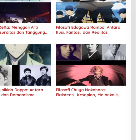
elta: Menggali Arti
Filosofi Edogawa Rampo: Antara
surditas dan Tanggung
Ilusi, Fantasi, dan Realitas
Kunikida Doppo: Antara
Filosofi Chuya Nakahara:
e dan Romantisme
Eksistensi, Kesepian, Melankolis,
dan Kerinduan