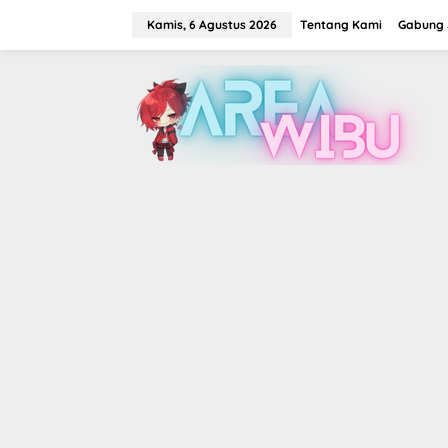
Lewati
ke
Kamis, 6 Agustus 2026
Tentang Kami
Gabung J
konten
tutup