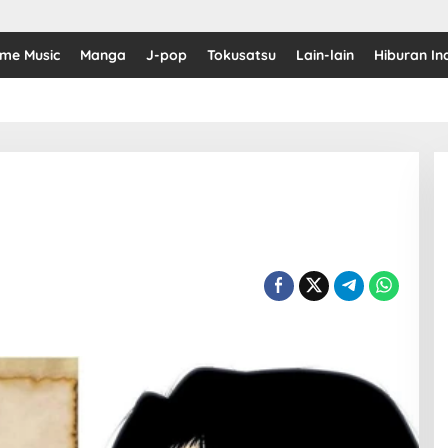
ime Music
Manga
J-pop
Tokusatsu
Lain-lain
Hiburan In