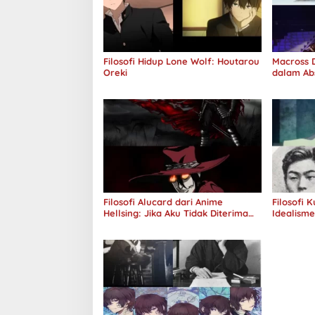
Filosofi Hidup Lone Wolf: Houtarou
Macross D
Oreki
dalam Ab
Jawab
Filosofi Alucard dari Anime
Filosofi 
Hellsing: Jika Aku Tidak Diterima
Idealism
oleh Dunia, Akan Kuhancurkan
Semuanya