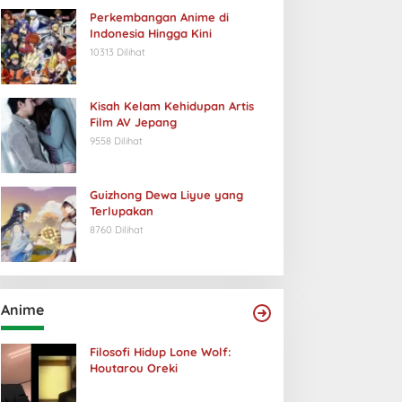
Perkembangan Anime di
Indonesia Hingga Kini
10313 Dilihat
Kisah Kelam Kehidupan Artis
Film AV Jepang
9558 Dilihat
Guizhong Dewa Liyue yang
Terlupakan
8760 Dilihat
Anime
Filosofi Hidup Lone Wolf:
Houtarou Oreki