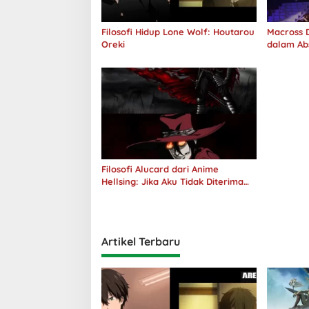
Filosofi Hidup Lone Wolf: Houtarou
Macross D
Oreki
dalam Ab
Jawab
Filosofi Alucard dari Anime
Hellsing: Jika Aku Tidak Diterima
oleh Dunia, Akan Kuhancurkan
Semuanya
Artikel Terbaru