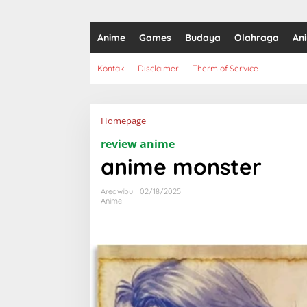
Anime
Games
Budaya
Olahraga
An
Kontak
Disclaimer
Therm of Service
Lampiran
Homepage
review anime
anime monster
Areawibu
02/18/2025
Anime