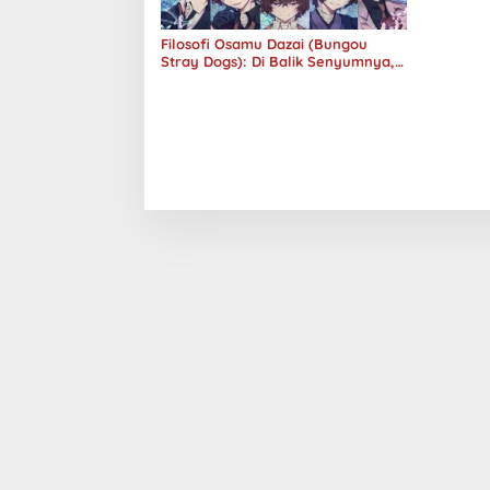
Filosofi Osamu Dazai (Bungou
Stray Dogs): Di Balik Senyumnya,
Jurang Keabsurdan Menganga