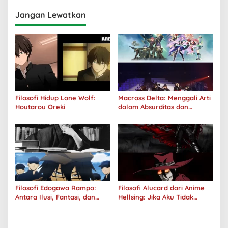
Jangan Lewatkan
Filosofi Hidup Lone Wolf:
Macross Delta: Menggali Arti
Houtarou Oreki
dalam Absurditas dan
Tanggung Jawab
Filosofi Edogawa Rampo:
Filosofi Alucard dari Anime
Antara Ilusi, Fantasi, dan
Hellsing: Jika Aku Tidak
Realitas
Diterima oleh Dunia, Akan
Kuhancurkan Semuanya