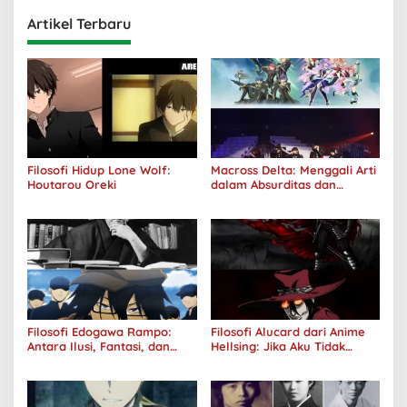
Artikel Terbaru
Filosofi Hidup Lone Wolf:
Macross Delta: Menggali Arti
Houtarou Oreki
dalam Absurditas dan
Tanggung Jawab
Filosofi Edogawa Rampo:
Filosofi Alucard dari Anime
Antara Ilusi, Fantasi, dan
Hellsing: Jika Aku Tidak
Realitas
Diterima oleh Dunia, Akan
Kuhancurkan Semuanya