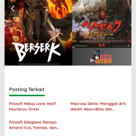
Posting Terkait
Filosofi Hidup Lone Wolf:
Macross Delta: Menggali Arti
Houtarou Oreki
dalam Absurditas dan
Tanggung Jawab
Filosofi Edogawa Rampo:
Antara Ilusi, Fantasi, dan
Realitas