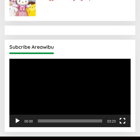
Subcribe Areawibu
Pemutar
Video
00:00
03:23