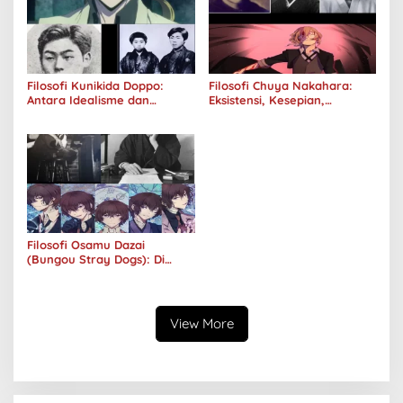
Filosofi Kunikida Doppo:
Filosofi Chuya Nakahara:
Antara Idealisme dan
Eksistensi, Kesepian,
Romantisme
Melankolis, dan Kerinduan
Filosofi Osamu Dazai
(Bungou Stray Dogs): Di
Balik Senyumnya, Jurang
Keabsurdan Menganga
View More