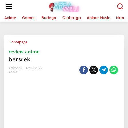
Lewati
ke
konten
Anime
Games
Budaya
Olahraga
Anime Music
Mang
Lampiran
Homepage
review anime
bersrek
Areawibu
02/18/2025
Anime