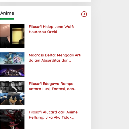
Anime
Filosofi Hidup Lone Wolf:
Houtarou Oreki
Macross Delta: Menggali Arti
dalam Absurditas dan
Tanggung Jawab
Filosofi Edogawa Rampo:
Antara Ilusi, Fantasi, dan
Realitas
Filosofi Alucard dari Anime
Hellsing: Jika Aku Tidak
Diterima oleh Dunia, Akan
Kuhancurkan Semuanya