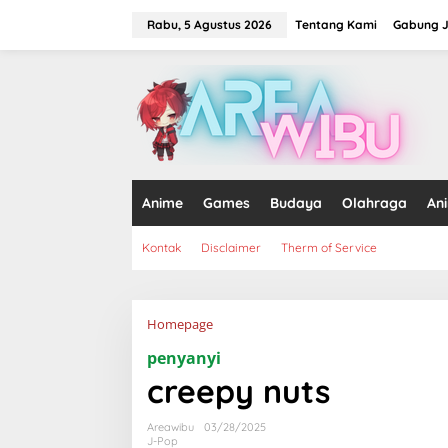
Lewati
ke
Rabu, 5 Agustus 2026
Tentang Kami
Gabung J
konten
tutup
Anime
Games
Budaya
Olahraga
An
Kontak
Disclaimer
Therm of Service
Lampiran
Homepage
penyanyi
creepy nuts
Areawibu
03/28/2025
J-Pop