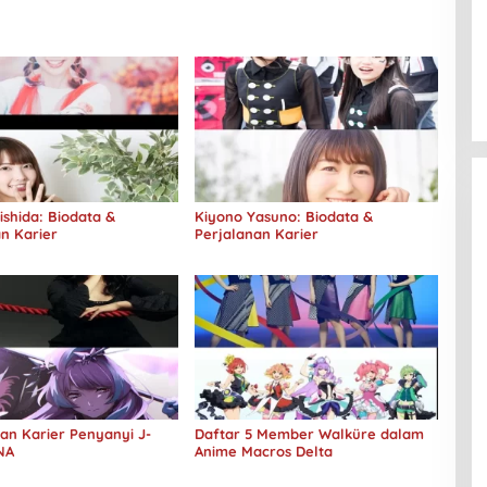
shida: Biodata &
Kiyono Yasuno: Biodata &
n Karier
Perjalanan Karier
an Karier Penyanyi J-
Daftar 5 Member Walküre dalam
NA
Anime Macros Delta