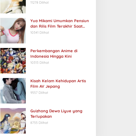
11278 Dilihat
Yua Mikami Umumkan Pensiun
dan Rilis Film Terakhir Saat
Ulang Tahun
10341 Dilihat
Perkembangan Anime di
Indonesia Hingga Kini
10313 Dilihat
Kisah Kelam Kehidupan Artis
Film AV Jepang
9557 Dilihat
Guizhong Dewa Liyue yang
Terlupakan
8755 Dilihat