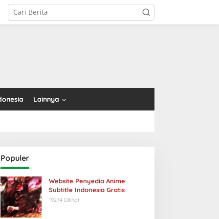
tutup
donesia
Lainnya
Populer
Website Penyedia Anime
Subtitle Indonesia Gratis
19274 Dilihat