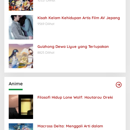
10321 Dilihat
Kisah Kelam Kehidupan Artis Film AV Jepang
9569 Dilihat
Guizhong Dewa Liyue yang Terlupakan
8825 Dilihat
Anime
Filosofi Hidup Lone Wolf: Houtarou Oreki
Macross Delta: Menggali Arti dalam