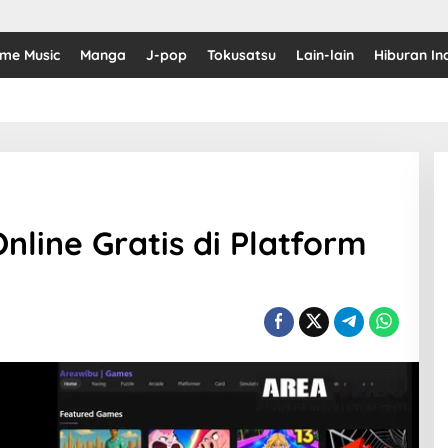
ime Music
Manga
J-pop
Tokusatsu
Lain-lain
Hiburan In
line Gratis di Platform