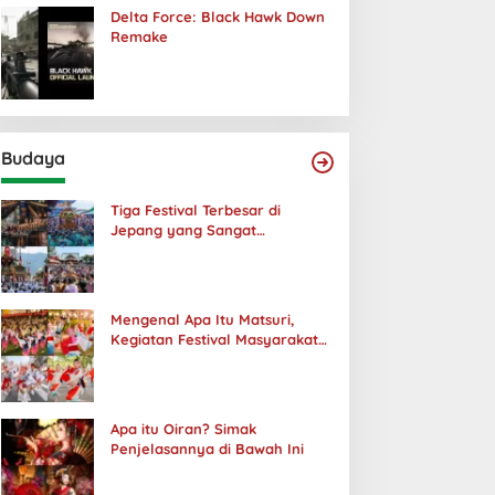
Delta Force: Black Hawk Down
Remake
Budaya
Tiga Festival Terbesar di
Jepang yang Sangat
Menakjubkan
Mengenal Apa Itu Matsuri,
Kegiatan Festival Masyarakat
Jepang
Apa itu Oiran? Simak
Penjelasannya di Bawah Ini