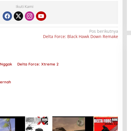
Ikuti Kami
Pos berikutnya
Delta Force: Black Hawk Down Remake
 Nggak
Delta Force: Xtreme 2
Pernah