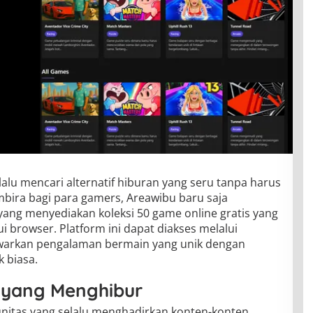
lalu mencari alternatif hiburan yang seru tanpa harus
bira bagi para gamers, Areawibu baru saja
ang menyediakan koleksi 50 game online gratis yang
i browser. Platform ini dapat diakses melalui
warkan pengalaman bermain yang unik dengan
 biasa.
 yang Menghibur
nitas yang selalu menghadirkan konten-konten