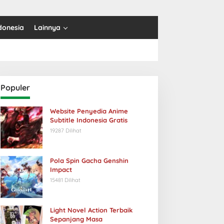
donesia
Lainnya
Populer
Website Penyedia Anime
Subtitle Indonesia Gratis
19287 Dilihat
Pola Spin Gacha Genshin
Impact
15481 Dilihat
Light Novel Action Terbaik
Sepanjang Masa