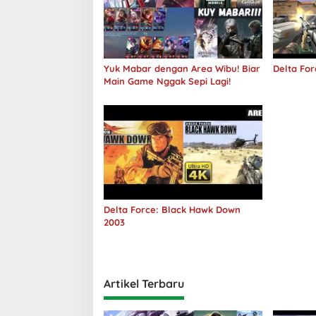
Yuk Mabar dengan Area Wibu! Biar
Delta For
Main Game Nggak Sepi Lagi!
Delta Force: Black Hawk Down
2003
Artikel Terbaru