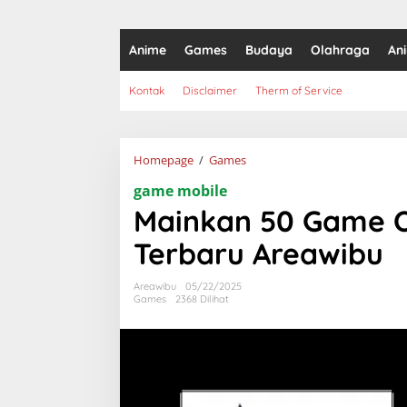
Anime
Games
Budaya
Olahraga
An
Kontak
Disclaimer
Therm of Service
Mainkan
Homepage
/
Games
50
game mobile
Game
Online
Mainkan 50 Game On
Gratis
di
Terbaru Areawibu
Platform
Terbaru
Areawibu
05/22/2025
Areawibu
Games
2368 Dilihat