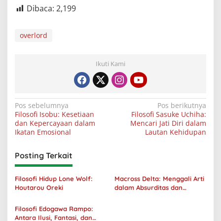
Dibaca:
2,199
overlord
Ikuti Kami
Navigasi
Pos sebelumnya
Pos berikutnya
Filosofi Isobu: Kesetiaan
Filosofi Sasuke Uchiha:
pos
dan Kepercayaan dalam
Mencari Jati Diri dalam
Ikatan Emosional
Lautan Kehidupan
Posting Terkait
Filosofi Hidup Lone Wolf:
Macross Delta: Menggali Arti
Houtarou Oreki
dalam Absurditas dan
Tanggung Jawab
Filosofi Edogawa Rampo:
Antara Ilusi, Fantasi, dan