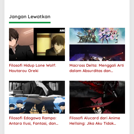
Realitas
Jangan Lewatkan
Filosofi Hidup Lone Wolf:
Macross Delta: Menggali Arti
Houtarou Oreki
dalam Absurditas dan
Tanggung Jawab
Filosofi Edogawa Rampo:
Filosofi Alucard dari Anime
Antara Ilusi, Fantasi, dan
Hellsing: Jika Aku Tidak
Realitas
Diterima oleh Dunia, Akan