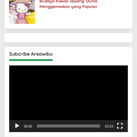
Budaya Kawaii Jepang: Dunia
Menggemaskan yang Populer
Subcribe Areawibu
Pemutar
Video
00:00
03:23