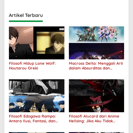
Kuhancurkan Semuanya
Artikel Terbaru
Filosofi Hidup Lone Wolf:
Macross Delta: Menggali Arti
Houtarou Oreki
dalam Absurditas dan
Tanggung Jawab
Filosofi Edogawa Rampo:
Filosofi Alucard dari Anime
Antara Ilusi, Fantasi, dan
Hellsing: Jika Aku Tidak
Realitas
Diterima oleh Dunia, Akan
Kuhancurkan Semuanya