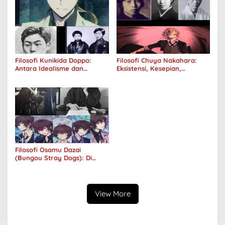
Filosofi Kunikida Doppo:
Filosofi Chuya Nakahara:
Antara Idealisme dan
Eksistensi, Kesepian,
Romantisme
Melankolis, dan Kerinduan
Filosofi Osamu Dazai
(Bungou Stray Dogs): Di
Balik Senyumnya, Jurang
Keabsurdan Menganga
View More