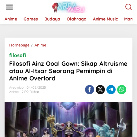
Lewati
ke
konten
Anime
Games
Budaya
Olahraga
Anime Music
Mang
Filosofi
Homepage
/
Anime
Ainz
filosofi
Ooal
Gown:
Filosofi Ainz Ooal Gown: Sikap Altruisme
Sikap
atau Al-Itsar Seorang Pemimpin di
Altruisme
Anime Overlord
atau
Al-
Areawibu
04/06/2025
Itsar
Anime
2199 Dilihat
Seorang
Pemimpin
di
Anime
Overlord