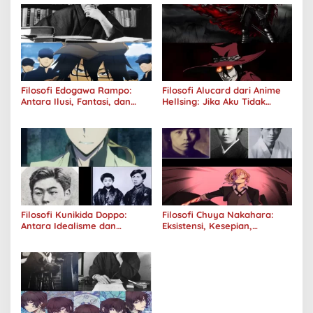
Filosofi Edogawa Rampo:
Filosofi Alucard dari Anime
Antara Ilusi, Fantasi, dan
Hellsing: Jika Aku Tidak
Realitas
Diterima oleh Dunia, Akan
Kuhancurkan Semuanya
Filosofi Kunikida Doppo:
Filosofi Chuya Nakahara:
Antara Idealisme dan
Eksistensi, Kesepian,
Romantisme
Melankolis, dan Kerinduan