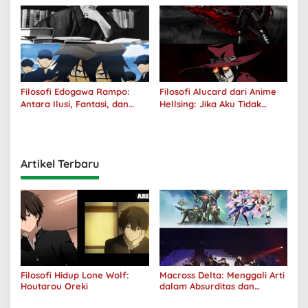
Filosofi Edogawa Rampo:
Filosofi Alucard dari Anime
Antara Ilusi, Fantasi, dan
Hellsing: Jika Aku Tidak
Realitas
Diterima oleh Dunia, Akan
Kuhancurkan Semuanya
Artikel Terbaru
Filosofi Hidup Lone Wolf:
Macross Delta: Menggali Arti
Houtarou Oreki
dalam Absurditas dan
Tanggung Jawab