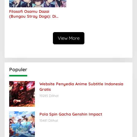
Filosofi Osamu Dazai
(Bungou Stray Dogs): Di
Balik Senyumnya, Jurang
Keabsurdan Menganga
View More
Populer
Website Penyedia Anime Subtitle Indonesia
Gratis
19285 Dilihat
Pola Spin Gacha Genshin Impact
15481 Dilihat