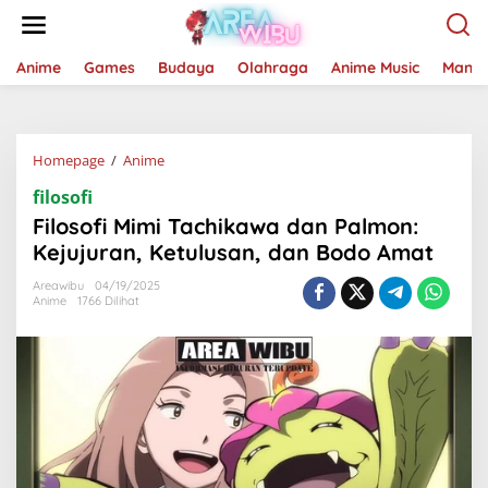
Lewati
ke
konten
Anime
Games
Budaya
Olahraga
Anime Music
Mang
Filosofi
Homepage
/
Anime
Mimi
filosofi
Tachikawa
dan
Filosofi Mimi Tachikawa dan Palmon:
Palmon:
Kejujuran, Ketulusan, dan Bodo Amat
Kejujuran,
Ketulusan,
Areawibu
04/19/2025
dan
Anime
1766 Dilihat
Bodo
Amat