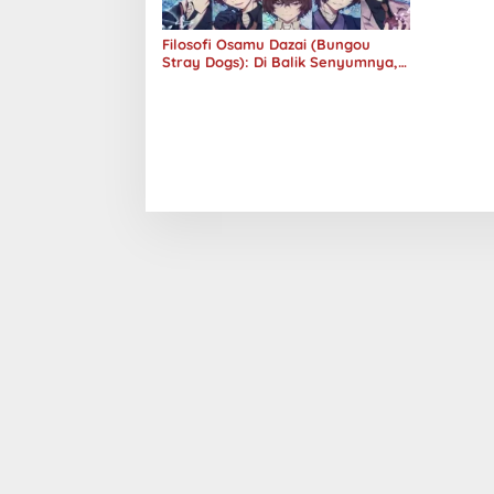
Filosofi Osamu Dazai (Bungou
Stray Dogs): Di Balik Senyumnya,
Jurang Keabsurdan Menganga