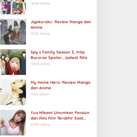
14046 Dilihat
Jigokuraku: Review Manga dan
Anime
13732 Dilihat
Spy x Family Season 3, Intip
Bocoran Spoiler, Jadwal Rilis
12505 Dilihat
My Home Hero: Review Manga
dan Anime
11282 Dilihat
Yua Mikami Umumkan Pensiun
dan Rilis Film Terakhir Saat
Ulang Tahun
10343 Dilihat