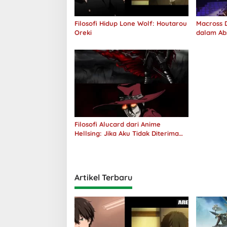
Filosofi Hidup Lone Wolf: Houtarou
Macross D
Oreki
dalam Ab
Jawab
Filosofi Alucard dari Anime
Hellsing: Jika Aku Tidak Diterima
oleh Dunia, Akan Kuhancurkan
Semuanya
Artikel Terbaru