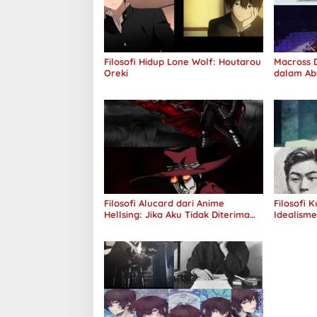
Filosofi Hidup Lone Wolf: Houtarou
Macross D
Oreki
dalam Ab
Jawab
Filosofi Alucard dari Anime
Filosofi 
Hellsing: Jika Aku Tidak Diterima
Idealism
oleh Dunia, Akan Kuhancurkan
Semuanya