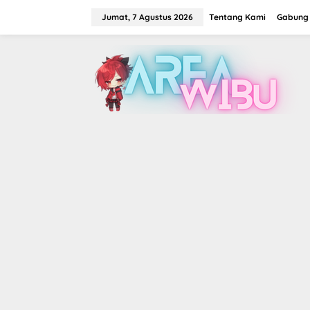
Lewati
ke
Jumat, 7 Agustus 2026
Tentang Kami
Gabung 
konten
tutup