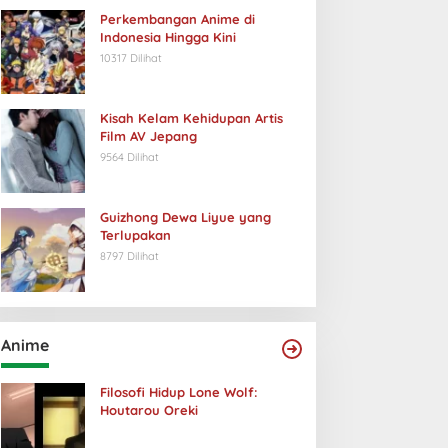
Perkembangan Anime di
Indonesia Hingga Kini
10317 Dilihat
Kisah Kelam Kehidupan Artis
Film AV Jepang
9564 Dilihat
Guizhong Dewa Liyue yang
Terlupakan
8797 Dilihat
Anime
Filosofi Hidup Lone Wolf:
Houtarou Oreki