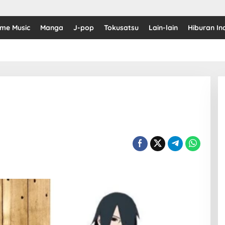
ime Music
Manga
J-pop
Tokusatsu
Lain-lain
Hiburan In