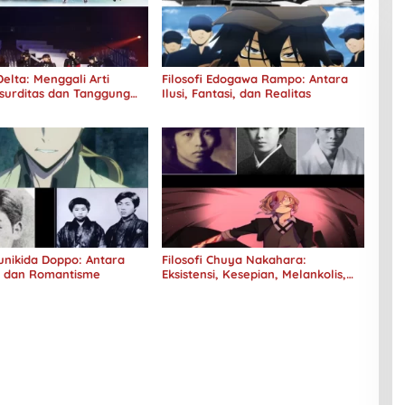
elta: Menggali Arti
Filosofi Edogawa Rampo: Antara
surditas dan Tanggung
Ilusi, Fantasi, dan Realitas
Kunikida Doppo: Antara
Filosofi Chuya Nakahara:
e dan Romantisme
Eksistensi, Kesepian, Melankolis,
dan Kerinduan