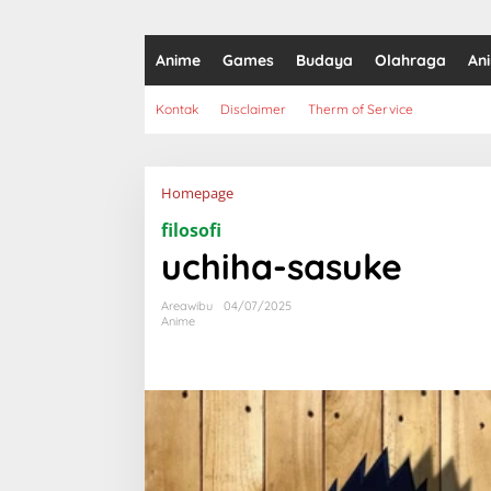
Anime
Games
Budaya
Olahraga
An
Kontak
Disclaimer
Therm of Service
Lampiran
Homepage
filosofi
uchiha-sasuke
Areawibu
04/07/2025
Anime