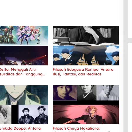
elta: Menggali Arti
Filosofi Edogawa Rampo: Antara
surditas dan Tanggung
Ilusi, Fantasi, dan Realitas
Kunikida Doppo: Antara
Filosofi Chuya Nakahara: