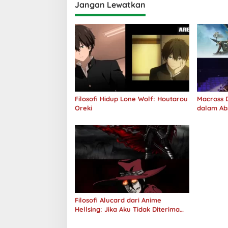
Jangan Lewatkan
Filosofi Hidup Lone Wolf: Houtarou
Macross D
Oreki
dalam Ab
Jawab
Filosofi Alucard dari Anime
Hellsing: Jika Aku Tidak Diterima
oleh Dunia, Akan Kuhancurkan
Semuanya