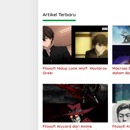
Artikel Terbaru
Filosofi Hidup Lone Wolf: Houtarou
Macross D
Oreki
dalam Ab
Jawab
Filosofi Alucard dari Anime
Filosofi 