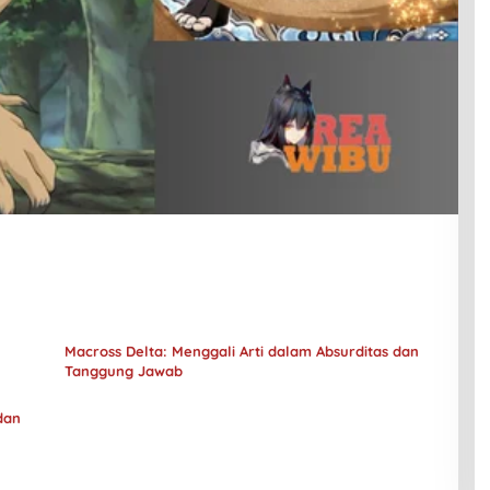
Macross Delta: Menggali Arti dalam Absurditas dan
Tanggung Jawab
dan