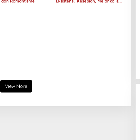
e dan Romantisme
Eksistensi, Kesepian, Melankolis,
dan Kerinduan
View More