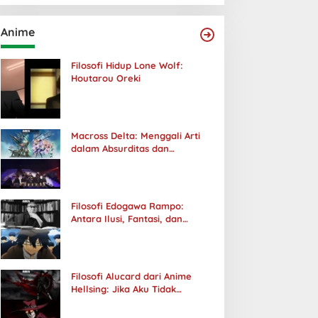
Anime
Filosofi Hidup Lone Wolf:
Houtarou Oreki
Macross Delta: Menggali Arti
dalam Absurditas dan
Tanggung Jawab
Filosofi Edogawa Rampo:
Antara Ilusi, Fantasi, dan
Realitas
Filosofi Alucard dari Anime
Hellsing: Jika Aku Tidak
Diterima oleh Dunia, Akan
Kuhancurkan Semuanya