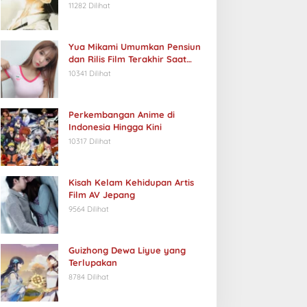
11282 Dilihat
Yua Mikami Umumkan Pensiun
dan Rilis Film Terakhir Saat
Ulang Tahun
10341 Dilihat
Perkembangan Anime di
Indonesia Hingga Kini
10317 Dilihat
Kisah Kelam Kehidupan Artis
Film AV Jepang
9564 Dilihat
Guizhong Dewa Liyue yang
Terlupakan
8784 Dilihat