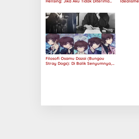
Hellsing: Jika Aku Tidak Diterima
Idealism
oleh Dunia, Akan Kuhancurkan
Semuanya
Filosofi Osamu Dazai (Bungou
Stray Dogs): Di Balik Senyumnya,
Jurang Keabsurdan Menganga