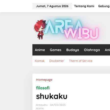
Lewati
ke
Jumat, 7 Agustus 2026
Tentang Kami
Gabung 
konten
tutup
Anime
Games
Budaya
Olahraga
An
Kontak
Disclaimer
Therm of Service
Lampiran
Homepage
filosofi
shukaku
Areawibu
04/03/2025
Anime