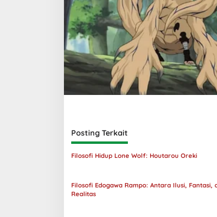
Posting Terkait
Filosofi Hidup Lone Wolf: Houtarou Oreki
Filosofi Edogawa Rampo: Antara Ilusi, Fantasi, 
Realitas