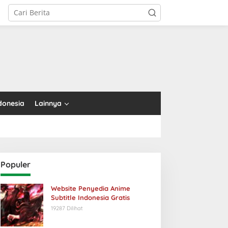
tutup
donesia
Lainnya
Populer
Website Penyedia Anime
Subtitle Indonesia Gratis
19287 Dilihat