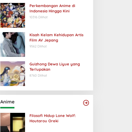
Perkembangan Anime di
Indonesia Hingga Kini
10316 Dilihat
Kisah Kelam Kehidupan Artis
Film AV Jepang
9562 Dilihat
Guizhong Dewa Liyue yang
Terlupakan
8760 Dilihat
Anime
Filosofi Hidup Lone Wolf:
Houtarou Oreki