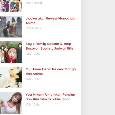
14046 Dilihat
Jigokuraku: Review Manga dan
Anime
13723 Dilihat
Spy x Family Season 3, Intip
Bocoran Spoiler, Jadwal Rilis
12501 Dilihat
My Home Hero: Review Manga
dan Anime
11280 Dilihat
Yua Mikami Umumkan Pensiun
dan Rilis Film Terakhir Saat
Ulang Tahun
10341 Dilihat