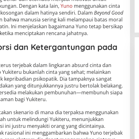
ungan. Dengan kata lain,
Yuno
menggunakan cinta
ekosongan dalam hatinya sendiri. Dalam
Beyond Good
n bahwa manusia sering kali melampaui batas moral
in. Ini menjelaskan bagaimana Yuno tetap bersikap
ketika menciptakan rencana jahatnya.
torsi dan Ketergantungan pada
terus terjebak dalam lingkaran absurd cinta dan
 Yukiteru bukanlah cinta yang sehat; melainkan
 kepribadian psikopatik. Dia tampaknya sangat
ndakan yang ditunjukkannya justru bertolak belakang.
 dia bersedia melakukan pembunuhan—membunuh siapa
aman bagi Yukiteru.
takan skenario di mana dia terpaksa menggunakan
ah untuk melindungi Yukiteru, menunjukkan
i ini justru menyakiti orang yang dicintainya.
ak rasional ini menggambarkan bahwa Yuno terjebak