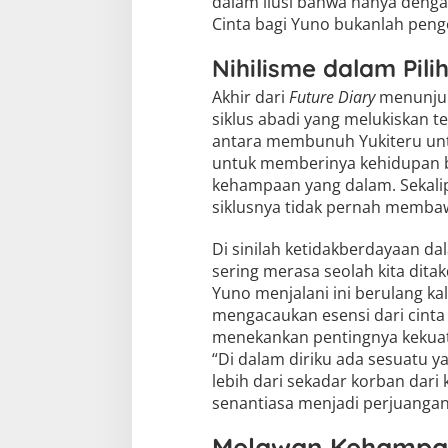
dalam ilusi bahwa hanya deng
Cinta bagi Yuno bukanlah peng
Nihilisme dalam Pil
Akhir dari
Future Diary
menunjukk
siklus abadi yang melukiskan t
antara membunuh Yukiteru unt
untuk memberinya kehidupan b
kehampaan yang dalam. Sekalip
siklusnya tidak pernah memba
Di sinilah ketidakberdayaan da
sering merasa seolah kita ditak
Yuno menjalani ini berulang k
mengacaukan esensi dari cinta 
menekankan pentingnya kekuat
“Di dalam diriku ada sesuatu ya
lebih dari sekadar korban dar
senantiasa menjadi perjuangan
Melawan Kehampaan