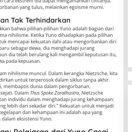
an cara ekstrem dia dapat mengamankan cintanya.
orbanan yang tulus, melainkan egoisme murni.
ihan Tak Terhindarkan
an bahwa pilihan-pilihan Yuno adalah bagian dari
ema nihilisme. Ketika Yuno dihadapkan pada pilihan
uk mencapai kekuatan ilahi atau mengorbankan diri
aru sebagai dewa, dia menghadapi jurang
un dia telah berulang kali mengambil keputusan itu,
wa pada kepuasan.
lam nihilisme muncul. Dalam kerangka Nietzsche, kita
dirkan untuk terperosok dalam siklus tanpa akhir.
ali, membaptis dunia dalam pengorbanan,
sejati. Dalam
Thus Spoke Zarathustra
, Nietzsche
an individu dalam menghadapi jurang kehampaan:
ng lebih dari sekadar diri.” Kekuatan untuk menjadi
i kegelapan dan kehampaan ini adalah apa yang
 dalam eksistensi Yuno.
: Pelajaran dari Yuno Gasai