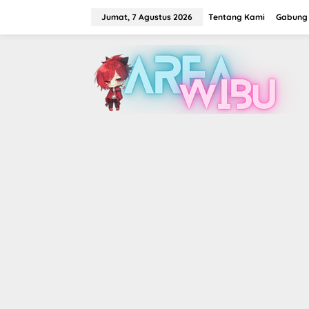
Lewati
ke
Jumat, 7 Agustus 2026
Tentang Kami
Gabung 
konten
tutup