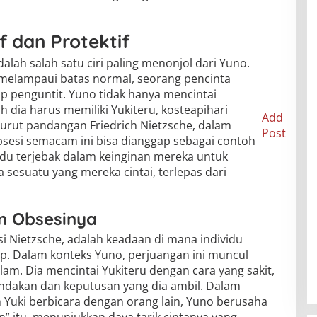
f dan Protektif
alah salah satu ciri paling menonjol dari Yuno.
g melampaui batas normal, seorang pencinta
ip penguntit. Yuno tidak hanya mencintai
h dia harus memiliki Yukiteru, kosteapihari
Add
urut pandangan Friedrich Nietzsche, dalam
Post
bsesi semacam ini bisa dianggap sebagai contoh
vidu terjebak dalam keinginan mereka untuk
 sesuatu yang mereka cintai, terlepas dari
am Obsesinya
si Nietzsche, adalah keadaan di mana individu
p. Dalam konteks Yuno, perjuangan ini muncul
am. Dia mencintai Yukiteru dengan cara yang sakit,
ndakan dan keputusan yang dia ambil. Dalam
 Yuki berbicara dengan orang lain, Yuno berusaha
 itu, menunjukkan daya tarik cintanya yang