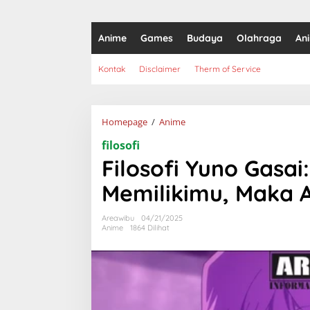
Anime
Games
Budaya
Olahraga
An
Kontak
Disclaimer
Therm of Service
Filosofi
Homepage
/
Anime
Yuno
filosofi
Gasai:
Jika
Filosofi Yuno Gasai
Aku
Tidak
Memilikimu, Maka 
Boleh
Memilikimu,
Areawibu
04/21/2025
Maka
Anime
1864 Dilihat
Akan
Kuhancurkan
Dunia