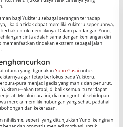
h.
an bagi Yukiteru sebagai serangan terhadap
aya, jika dia tidak dapat memiliki Yukiteru sepenuhnya,
g berhak untuk memilikinya. Dalam pandangan Yuno,
hilangan cinta adalah sama dengan kehilangan diri
no memanfaatkan tindakan ekstrem sebagai jalan
.
Menghancurkan
alat utama yang digunakan
Yuno Gasai
untuk
kitarnya agar tetap berfokus pada Yukiteru.
berpura-pura menjadi gadis yang manis dan penurut,
Yukiteru—akan tetapi, di balik semua itu terdapat
jerat. Melalui cara ini, dia mengontrol kehidupan
ahwa mereka memiliki hubungan yang sehat, padahal
kebohongan dan kekerasan.
m nihilisme, seperti yang ditunjukkan Yuno, keinginan
ng benar dan otomatis menjadi motivasi untuk