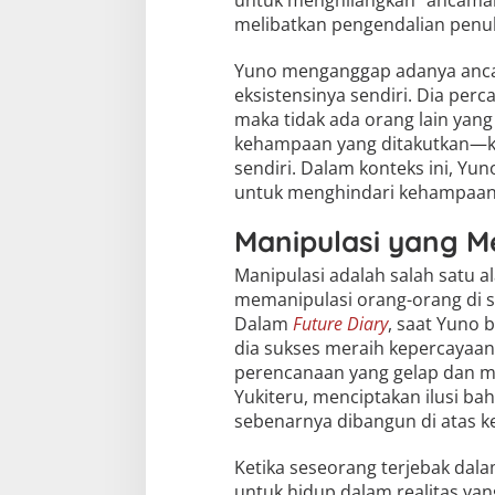
melibatkan pengendalian penu
Yuno menganggap adanya ancam
eksistensinya sendiri. Dia perc
maka tidak ada orang lain yan
kehampaan yang ditakutkan—ke
sendiri. Dalam konteks ini, Yu
untuk menghindari kehampaan
Manipulasi yang 
Manipulasi adalah salah satu 
memanipulasi orang-orang di se
Dalam
Future Diary
, saat Yuno 
dia sukses meraih kepercayaan 
perencanaan yang gelap dan men
Yukiteru, menciptakan ilusi b
sebenarnya dibangun di atas 
Ketika seseorang terjebak dala
untuk hidup dalam realitas ya