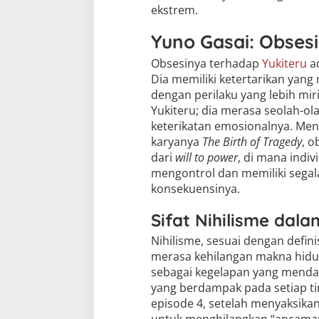
ekstrem.
Yuno Gasai: Obsesi
Obsesinya terhadap
Yukiteru
ad
Dia memiliki ketertarikan yan
dengan perilaku yang lebih mir
Yukiteru; dia merasa seolah-ola
keterikatan emosionalnya. Men
karyanya
The Birth of Tragedy
, o
dari
will to power
, di mana indi
mengontrol dan memiliki segala
konsekuensinya.
Sifat Nihilisme dal
Nihilisme, sesuai dengan defini
merasa kehilangan makna hidu
sebagai kegelapan yang mendal
yang berdampak pada setiap ti
episode 4, setelah menyaksikan
untuk menghilangkan “ancaman”