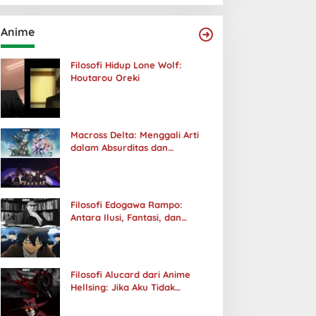
Anime
Filosofi Hidup Lone Wolf:
Houtarou Oreki
Macross Delta: Menggali Arti
dalam Absurditas dan
Tanggung Jawab
Filosofi Edogawa Rampo:
Antara Ilusi, Fantasi, dan
Realitas
Filosofi Alucard dari Anime
Hellsing: Jika Aku Tidak
Diterima oleh Dunia, Akan
Kuhancurkan Semuanya