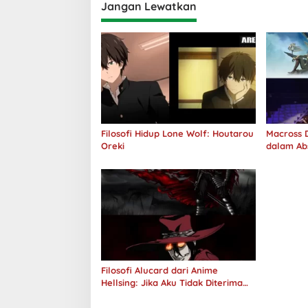
Jangan Lewatkan
Filosofi Hidup Lone Wolf: Houtarou
Macross D
Oreki
dalam Ab
Jawab
Filosofi Alucard dari Anime
Hellsing: Jika Aku Tidak Diterima
oleh Dunia, Akan Kuhancurkan
Semuanya