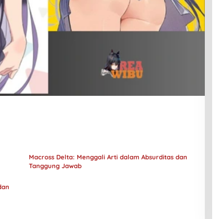
Macross Delta: Menggali Arti dalam Absurditas dan
Tanggung Jawab
dan