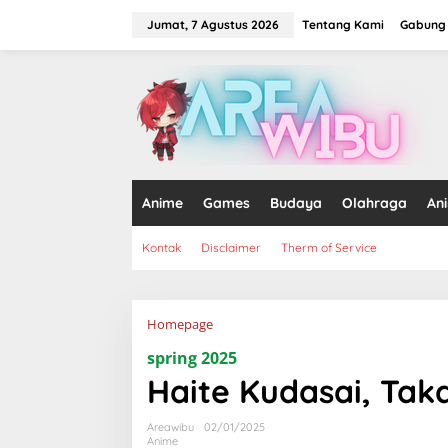
Lewati
ke
Jumat, 7 Agustus 2026
Tentang Kami
Gabung 
konten
tutup
Anime
Games
Budaya
Olahraga
An
Kontak
Disclaimer
Therm of Service
Lampiran
Homepage
spring 2025
Haite Kudasai, Tak
Areawibu
02/01/2025
Anime