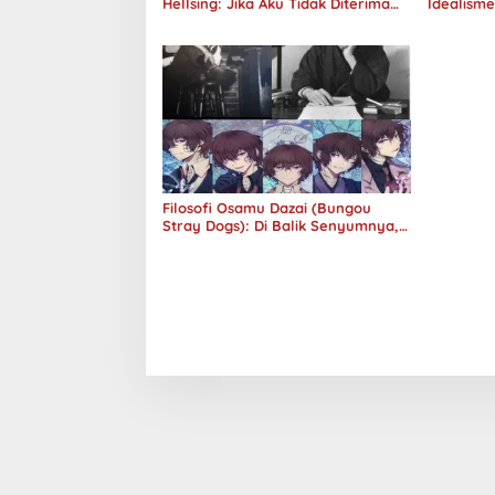
Hellsing: Jika Aku Tidak Diterima
Idealism
oleh Dunia, Akan Kuhancurkan
Semuanya
Filosofi Osamu Dazai (Bungou
Stray Dogs): Di Balik Senyumnya,
Jurang Keabsurdan Menganga