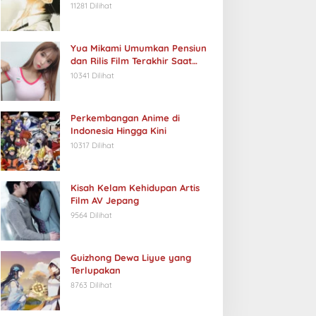
11281 Dilihat
Yua Mikami Umumkan Pensiun
dan Rilis Film Terakhir Saat
Ulang Tahun
10341 Dilihat
Perkembangan Anime di
Indonesia Hingga Kini
10317 Dilihat
Kisah Kelam Kehidupan Artis
Film AV Jepang
9564 Dilihat
Guizhong Dewa Liyue yang
Terlupakan
8763 Dilihat