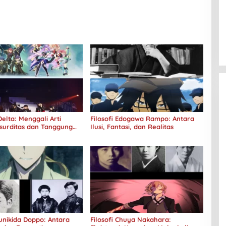
elta: Menggali Arti
Filosofi Edogawa Rampo: Antara
surditas dan Tanggung
Ilusi, Fantasi, dan Realitas
Kunikida Doppo: Antara
Filosofi Chuya Nakahara: