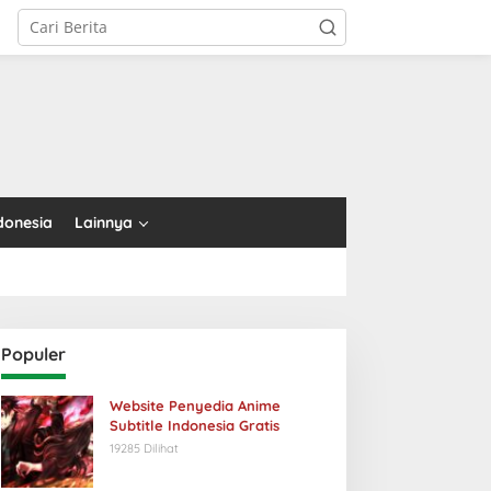
tutup
donesia
Lainnya
Populer
Website Penyedia Anime
Subtitle Indonesia Gratis
19285 Dilihat