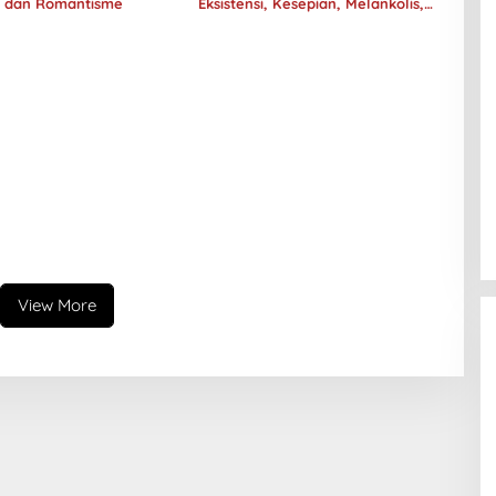
e dan Romantisme
Eksistensi, Kesepian, Melankolis,
dan Kerinduan
View More