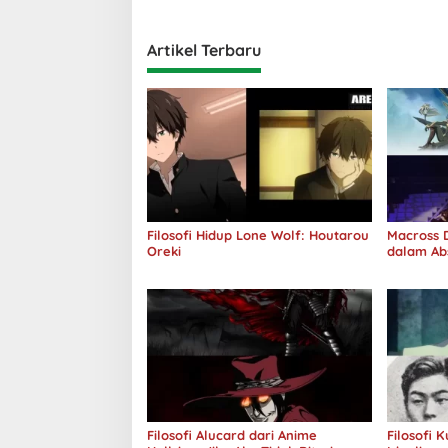
Artikel Terbaru
Filosofi Hidup Lone Wolf: Houtarou
Macross D
Oreki
dalam Ab
Jawab
Filosofi Alucard dari Anime
Filosofi 