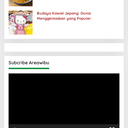
Budaya Kawaii Jepang: Dunia
Menggemaskan yang Populer
Subcribe Areawibu
Pemutar
Video