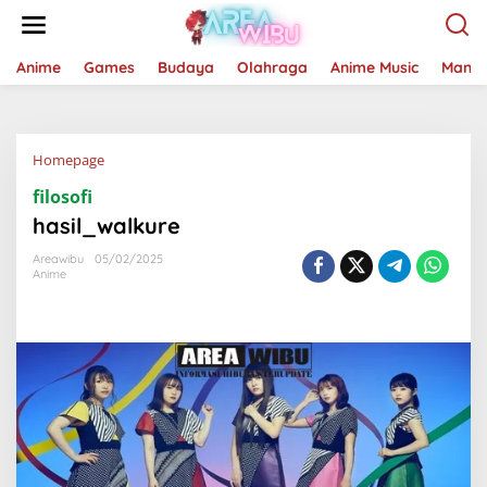
Lewati
ke
konten
Anime
Games
Budaya
Olahraga
Anime Music
Mang
Lampiran
Homepage
filosofi
hasil_walkure
Areawibu
05/02/2025
Anime