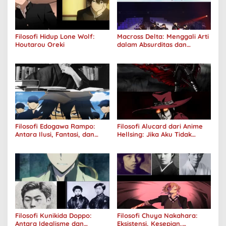
Filosofi Hidup Lone Wolf:
Macross Delta: Menggali Arti
Houtarou Oreki
dalam Absurditas dan
Tanggung Jawab
Filosofi Edogawa Rampo:
Filosofi Alucard dari Anime
Antara Ilusi, Fantasi, dan
Hellsing: Jika Aku Tidak
Realitas
Diterima oleh Dunia, Akan
Kuhancurkan Semuanya
Filosofi Kunikida Doppo:
Filosofi Chuya Nakahara:
Antara Idealisme dan
Eksistensi, Kesepian,