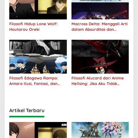
Filosofi Hidup Lone Wolf:
Macross Delta: Menggali Arti
Houtarou Oreki
dalam Absurditas dan
Tanggung Jawab
Filosofi Edogawa Rampo:
Filosofi Alucard dari Anime
Antara Ilusi, Fantasi, dan
Hellsing: Jika Aku Tidak
Realitas
Diterima oleh Dunia, Akan
Kuhancurkan Semuanya
Artikel Terbaru