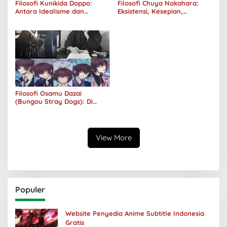
Filosofi Kunikida Doppo:
Filosofi Chuya Nakahara:
Antara Idealisme dan
Eksistensi, Kesepian,
Romantisme
Melankolis, dan Kerinduan
Filosofi Osamu Dazai
(Bungou Stray Dogs): Di
Balik Senyumnya, Jurang
Keabsurdan Menganga
View More
Populer
Website Penyedia Anime Subtitle Indonesia
Gratis