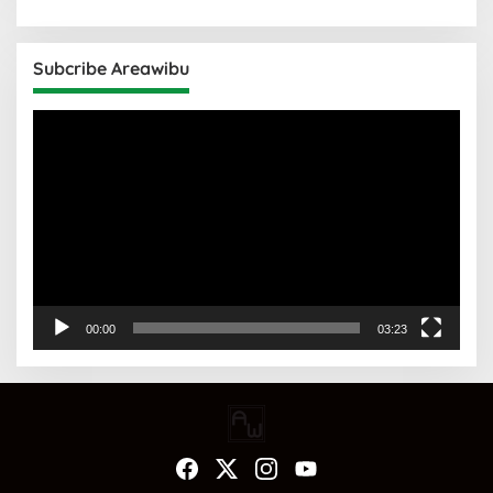
Subcribe Areawibu
Pemutar
Video
00:00
03:23