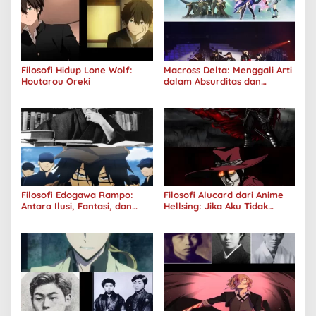
Filosofi Hidup Lone Wolf:
Macross Delta: Menggali Arti
Houtarou Oreki
dalam Absurditas dan
Tanggung Jawab
Filosofi Edogawa Rampo:
Filosofi Alucard dari Anime
Antara Ilusi, Fantasi, dan
Hellsing: Jika Aku Tidak
Realitas
Diterima oleh Dunia, Akan
Kuhancurkan Semuanya