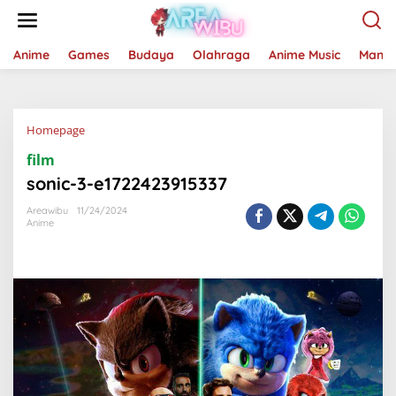
Lewati
ke
konten
Anime
Games
Budaya
Olahraga
Anime Music
Mang
Lampiran
Homepage
film
sonic-3-e1722423915337
Areawibu
11/24/2024
Anime