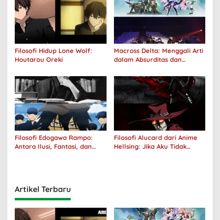
Filosofi Hidup Lone Wolf:
Macross Delta: Menggali Arti
Houtarou Oreki
dalam Absurditas dan
Tanggung Jawab
Filosofi Edogawa Rampo:
Filosofi Alucard dari Anime
Antara Ilusi, Fantasi, dan
Hellsing: Jika Aku Tidak
Realitas
Diterima oleh Dunia, Akan
Kuhancurkan Semuanya
Artikel Terbaru