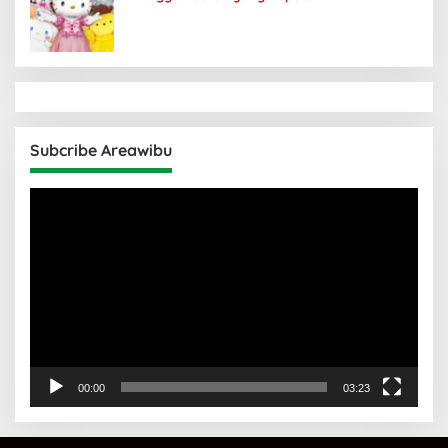
Subcribe Areawibu
Pemutar
Video
00:00
03:23