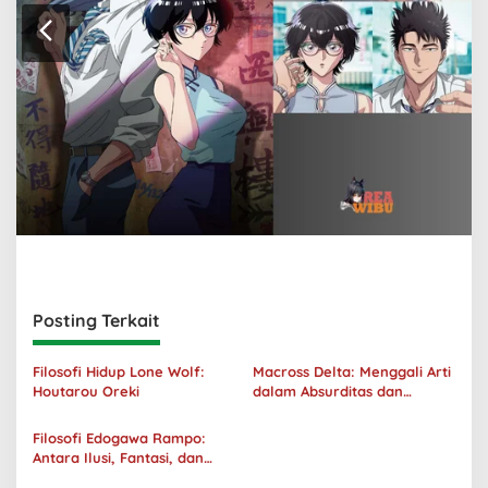
Posting Terkait
Filosofi Hidup Lone Wolf:
Macross Delta: Menggali Arti
Houtarou Oreki
dalam Absurditas dan
Tanggung Jawab
Filosofi Edogawa Rampo:
Antara Ilusi, Fantasi, dan
Realitas