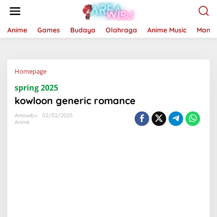
Lewati
ke
konten
Anime
Games
Budaya
Olahraga
Anime Music
Mang
Lampiran
Homepage
spring 2025
kowloon generic romance
Areawibu
02/02/2025
Anime