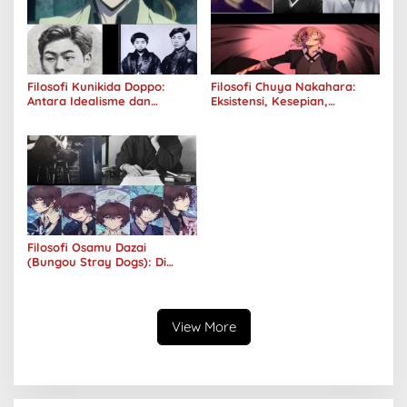
Filosofi Kunikida Doppo:
Filosofi Chuya Nakahara:
Antara Idealisme dan
Eksistensi, Kesepian,
Romantisme
Melankolis, dan Kerinduan
Filosofi Osamu Dazai
(Bungou Stray Dogs): Di
Balik Senyumnya, Jurang
Keabsurdan Menganga
View More