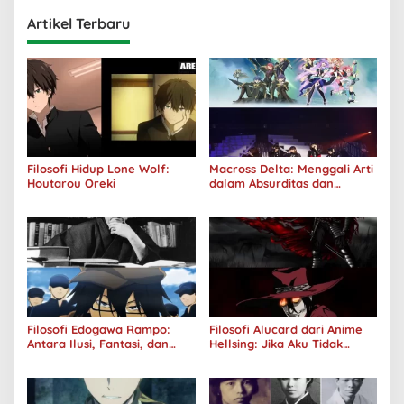
Artikel Terbaru
Filosofi Hidup Lone Wolf:
Macross Delta: Menggali Arti
Houtarou Oreki
dalam Absurditas dan
Tanggung Jawab
Filosofi Edogawa Rampo:
Filosofi Alucard dari Anime
Antara Ilusi, Fantasi, dan
Hellsing: Jika Aku Tidak
Realitas
Diterima oleh Dunia, Akan
Kuhancurkan Semuanya