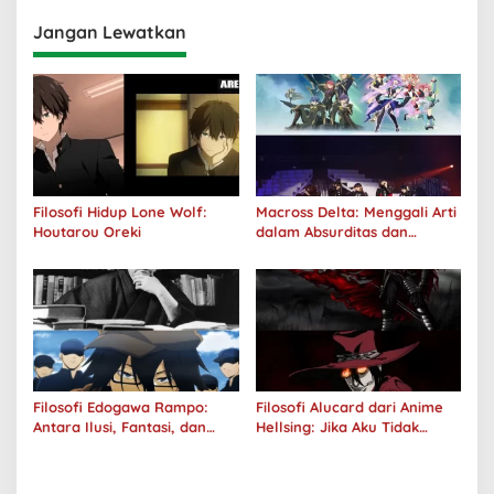
Jangan Lewatkan
Filosofi Hidup Lone Wolf:
Macross Delta: Menggali Arti
Houtarou Oreki
dalam Absurditas dan
Tanggung Jawab
Filosofi Edogawa Rampo:
Filosofi Alucard dari Anime
Antara Ilusi, Fantasi, dan
Hellsing: Jika Aku Tidak
Realitas
Diterima oleh Dunia, Akan
Kuhancurkan Semuanya