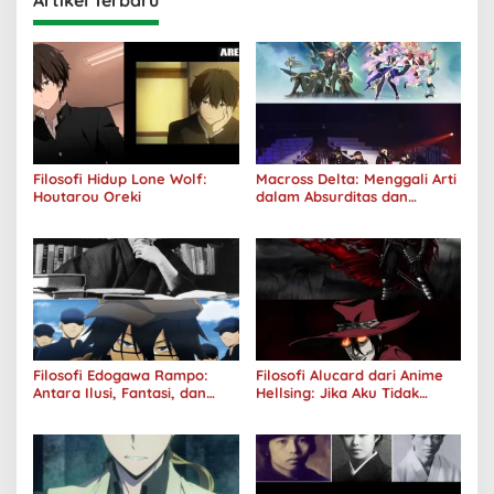
Artikel Terbaru
Filosofi Hidup Lone Wolf:
Macross Delta: Menggali Arti
Houtarou Oreki
dalam Absurditas dan
Tanggung Jawab
Filosofi Edogawa Rampo:
Filosofi Alucard dari Anime
Antara Ilusi, Fantasi, dan
Hellsing: Jika Aku Tidak
Realitas
Diterima oleh Dunia, Akan
Kuhancurkan Semuanya