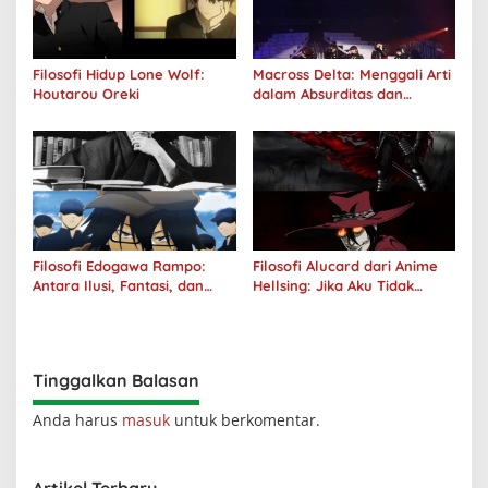
Filosofi Hidup Lone Wolf:
Macross Delta: Menggali Arti
Houtarou Oreki
dalam Absurditas dan
Tanggung Jawab
Filosofi Edogawa Rampo:
Filosofi Alucard dari Anime
Antara Ilusi, Fantasi, dan
Hellsing: Jika Aku Tidak
Realitas
Diterima oleh Dunia, Akan
Kuhancurkan Semuanya
Tinggalkan Balasan
Anda harus
masuk
untuk berkomentar.