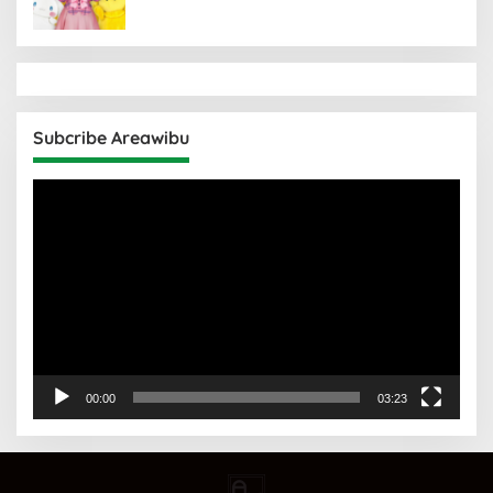
Subcribe Areawibu
Pemutar
Video
00:00
03:23