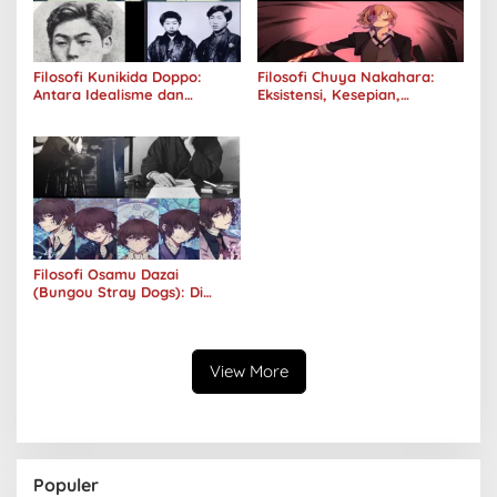
Filosofi Kunikida Doppo:
Filosofi Chuya Nakahara:
Antara Idealisme dan
Eksistensi, Kesepian,
Romantisme
Melankolis, dan Kerinduan
Filosofi Osamu Dazai
(Bungou Stray Dogs): Di
Balik Senyumnya, Jurang
Keabsurdan Menganga
View More
Populer