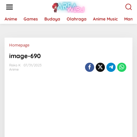
Lewati
ke
konten
Anime
Games
Budaya
Olahraga
Anime Music
Mang
Lampiran
Homepage
image-690
Riska K
07/31/2023
Anime