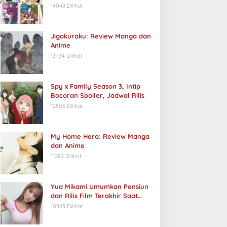
14048 Dilihat
Jigokuraku: Review Manga dan
Anime
13734 Dilihat
Spy x Family Season 3, Intip
Bocoran Spoiler, Jadwal Rilis
12505 Dilihat
My Home Hero: Review Manga
dan Anime
11282 Dilihat
Yua Mikami Umumkan Pensiun
dan Rilis Film Terakhir Saat
Ulang Tahun
10343 Dilihat