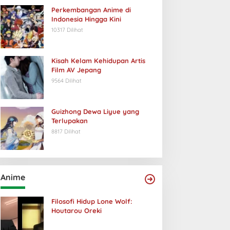
Perkembangan Anime di
Indonesia Hingga Kini
10317 Dilihat
Kisah Kelam Kehidupan Artis
Film AV Jepang
9564 Dilihat
Guizhong Dewa Liyue yang
Terlupakan
8817 Dilihat
Anime
Filosofi Hidup Lone Wolf:
Houtarou Oreki