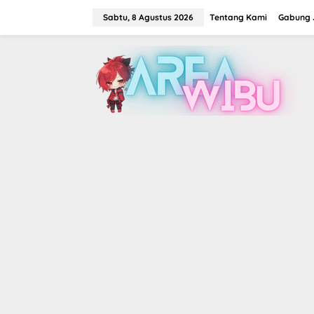
Lewati
ke
Sabtu, 8 Agustus 2026
Tentang Kami
Gabung J
konten
tutup