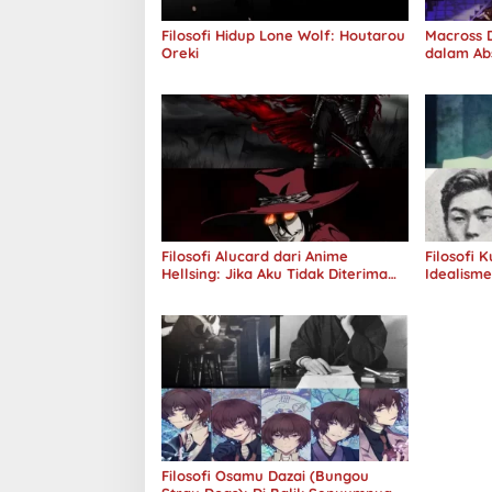
Filosofi Hidup Lone Wolf: Houtarou
Macross D
Oreki
dalam Ab
Jawab
Filosofi Alucard dari Anime
Filosofi 
Hellsing: Jika Aku Tidak Diterima
Idealism
oleh Dunia, Akan Kuhancurkan
Semuanya
Filosofi Osamu Dazai (Bungou