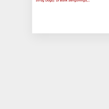
Stray Dogs): Di Balik Senyumnya,
Jurang Keabsurdan Menganga