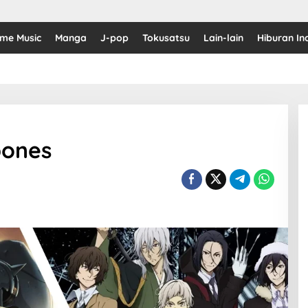
ime Music
Manga
J-pop
Tokusatsu
Lain-lain
Hiburan In
bones