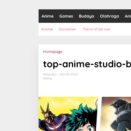
Anime
Games
Budaya
Olahraga
An
Kontak
Disclaimer
Therm of Service
Lampiran
Homepage
top-anime-studio-
Areawibu
04/29/2023
Anime