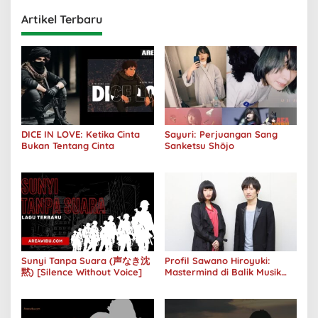
Artikel Terbaru
DICE IN LOVE: Ketika Cinta
Sayuri: Perjuangan Sang
Bukan Tentang Cinta
Sanketsu Shōjo
Sunyi Tanpa Suara (声なき沈
Profil Sawano Hiroyuki:
黙) [Silence Without Voice]
Mastermind di Balik Musik
Anime yang Bikin Merinding!