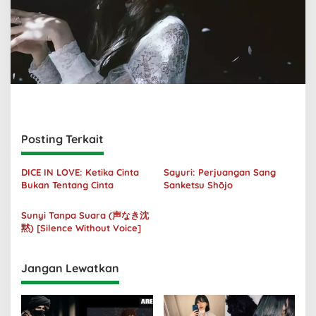
Posting Terkait
DICE IN LOVE: Ketika Cinta
Sayuri: Perjuangan Sang
Bukan Tentang Cinta
Sanketsu Shōjo
Sunyi Tanpa Suara (声なき沈
黙) [Silence Without Voice]
Jangan Lewatkan