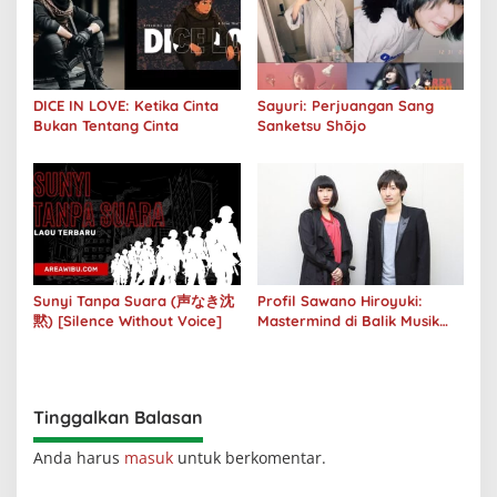
DICE IN LOVE: Ketika Cinta
Sayuri: Perjuangan Sang
Bukan Tentang Cinta
Sanketsu Shōjo
Sunyi Tanpa Suara (声なき沈
Profil Sawano Hiroyuki:
黙) [Silence Without Voice]
Mastermind di Balik Musik
Anime yang Bikin Merinding!
Tinggalkan Balasan
Anda harus
masuk
untuk berkomentar.