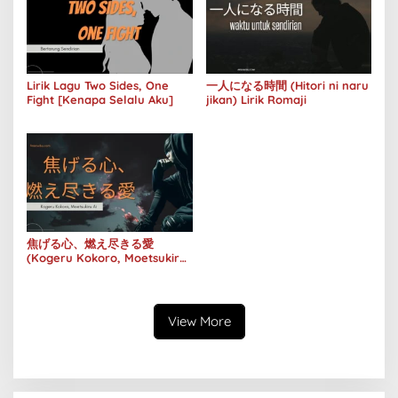
Lirik Lagu Two Sides, One
一人になる時間 (Hitori ni naru
Fight [Kenapa Selalu Aku]
jikan) Lirik Romaji
焦げる心、燃え尽きる愛
(Kogeru Kokoro, Moetsukiru
Ai) Lirik Lagu
View More