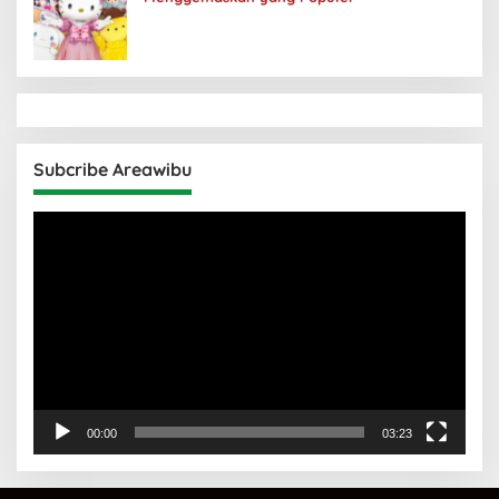
Subcribe Areawibu
Pemutar
Video
00:00
03:23