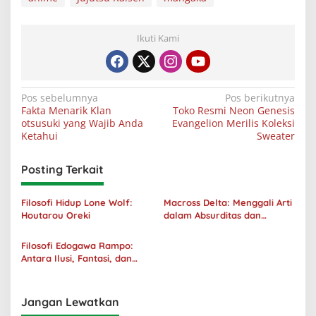
Ikuti Kami
Navigasi
Pos sebelumnya
Pos berikutnya
Fakta Menarik Klan
Toko Resmi Neon Genesis
pos
otsusuki yang Wajib Anda
Evangelion Merilis Koleksi
Ketahui
Sweater
Posting Terkait
Filosofi Hidup Lone Wolf:
Macross Delta: Menggali Arti
Houtarou Oreki
dalam Absurditas dan
Tanggung Jawab
Filosofi Edogawa Rampo:
Antara Ilusi, Fantasi, dan
Realitas
Jangan Lewatkan