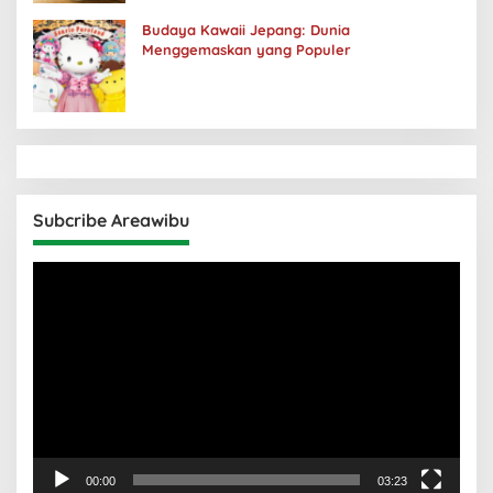
Budaya Kawaii Jepang: Dunia
Menggemaskan yang Populer
Subcribe Areawibu
Pemutar
Video
00:00
03:23