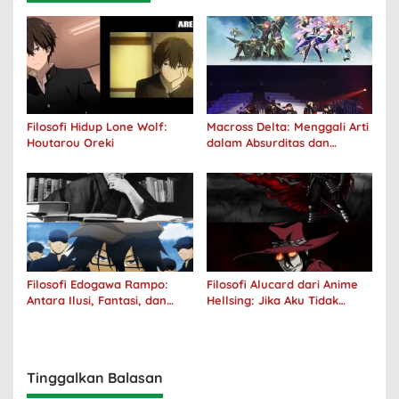
Filosofi Hidup Lone Wolf:
Macross Delta: Menggali Arti
Houtarou Oreki
dalam Absurditas dan
Tanggung Jawab
Filosofi Edogawa Rampo:
Filosofi Alucard dari Anime
Antara Ilusi, Fantasi, dan
Hellsing: Jika Aku Tidak
Realitas
Diterima oleh Dunia, Akan
Kuhancurkan Semuanya
Tinggalkan Balasan