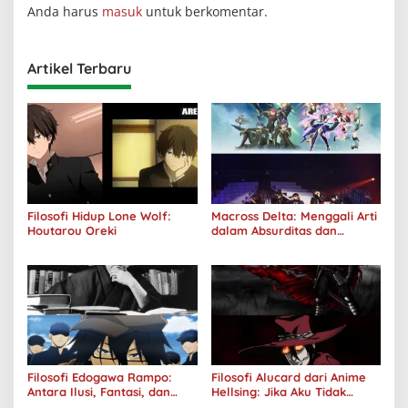
Anda harus
masuk
untuk berkomentar.
Artikel Terbaru
Filosofi Hidup Lone Wolf:
Macross Delta: Menggali Arti
Houtarou Oreki
dalam Absurditas dan
Tanggung Jawab
Filosofi Edogawa Rampo:
Filosofi Alucard dari Anime
Antara Ilusi, Fantasi, dan
Hellsing: Jika Aku Tidak
Realitas
Diterima oleh Dunia, Akan