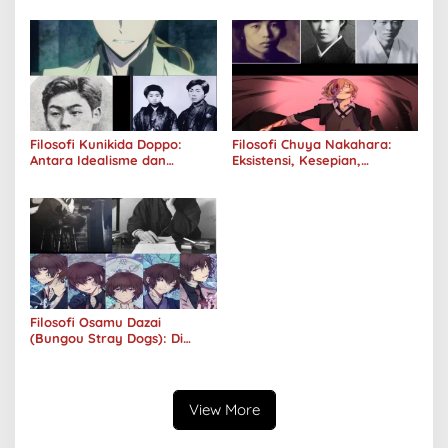
Kuhancurkan Semuanya
Filosofi Kunikida Doppo:
Filosofi Chuya Nakahara:
Antara Idealisme dan
Eksistensi, Kesepian,
Romantisme
Melankolis, dan Kerinduan
Filosofi Osamu Dazai
(Bungou Stray Dogs): Di
Balik Senyumnya, Jurang
Keabsurdan Menganga
View More