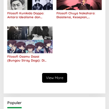
Filosofi Kunikida Doppo:
Filosofi Chuya Nakahara:
Antara Idealisme dan
Eksistensi, Kesepian,
Romantisme
Melankolis, dan Kerinduan
Filosofi Osamu Dazai
(Bungou Stray Dogs): Di
Balik Senyumnya, Jurang
Keabsurdan Menganga
View More
Populer