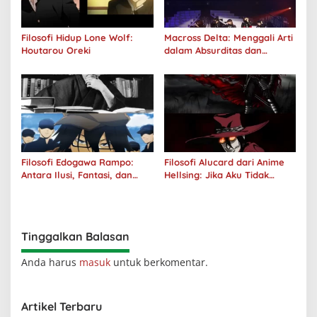
Filosofi Hidup Lone Wolf:
Macross Delta: Menggali Arti
Houtarou Oreki
dalam Absurditas dan
Tanggung Jawab
Filosofi Edogawa Rampo:
Filosofi Alucard dari Anime
Antara Ilusi, Fantasi, dan
Hellsing: Jika Aku Tidak
Realitas
Diterima oleh Dunia, Akan
Kuhancurkan Semuanya
Tinggalkan Balasan
Anda harus
masuk
untuk berkomentar.
Artikel Terbaru