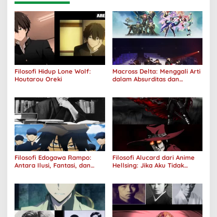
Filosofi Hidup Lone Wolf:
Macross Delta: Menggali Arti
Houtarou Oreki
dalam Absurditas dan
Tanggung Jawab
Filosofi Edogawa Rampo:
Filosofi Alucard dari Anime
Antara Ilusi, Fantasi, dan
Hellsing: Jika Aku Tidak
Realitas
Diterima oleh Dunia, Akan
Kuhancurkan Semuanya