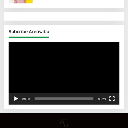
Subcribe Areawibu
Pemutar
Video
00:00
03:23