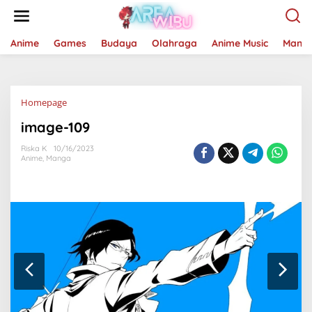
Lewati
ke
konten
Anime
Games
Budaya
Olahraga
Anime Music
Mang
Lampiran
Homepage
image-109
Riska K
10/16/2023
Anime
,
Manga