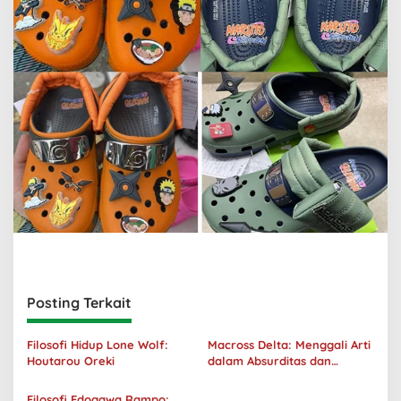
Posting Terkait
Filosofi Hidup Lone Wolf:
Macross Delta: Menggali Arti
Houtarou Oreki
dalam Absurditas dan
Tanggung Jawab
Filosofi Edogawa Rampo: