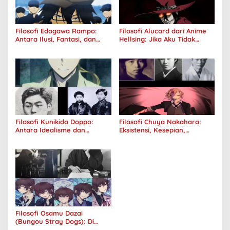
Filosofi Edogawa Rampo:
Filosofi Alucard dari Anime
Antara Ilusi, Fantasi, dan
Hellsing: Jika Aku Tidak
Realitas
Diterima oleh Dunia, Akan
Kuhancurkan Semuanya
Filosofi Kunikida Doppo:
Filosofi Chuya Nakahara:
Antara Idealisme dan
Eksistensi, Kesepian,
Romantisme
Melankolis, dan Kerinduan
Filosofi Osamu Dazai
(Bungou Stray Dogs): Di
Balik Senyumnya, Jurang