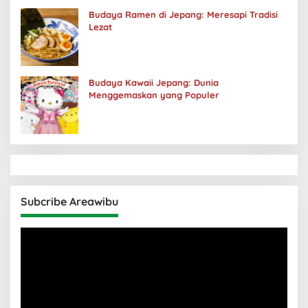
Budaya Ramen di Jepang: Meresapi Tradisi
Lezat
Budaya Kawaii Jepang: Dunia
Menggemaskan yang Populer
Subcribe Areawibu
Pemutar
Video