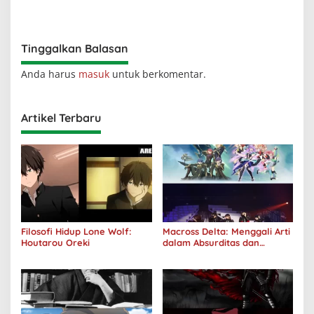
Realitas
Diterima oleh Dunia, Akan
Kuhancurkan Semuanya
Tinggalkan Balasan
Anda harus
masuk
untuk berkomentar.
Artikel Terbaru
Filosofi Hidup Lone Wolf:
Macross Delta: Menggali Arti
Houtarou Oreki
dalam Absurditas dan
Tanggung Jawab