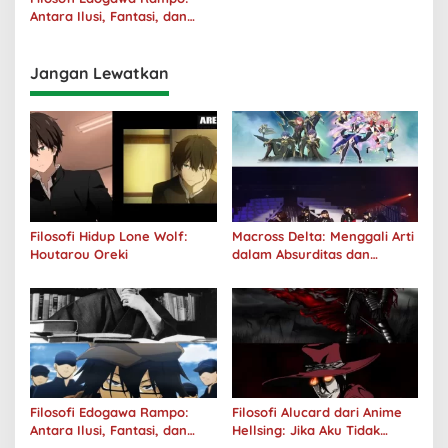
Antara Ilusi, Fantasi, dan
Realitas
Jangan Lewatkan
Filosofi Hidup Lone Wolf:
Macross Delta: Menggali Arti
Houtarou Oreki
dalam Absurditas dan
Tanggung Jawab
Filosofi Edogawa Rampo:
Filosofi Alucard dari Anime
Antara Ilusi, Fantasi, dan
Hellsing: Jika Aku Tidak